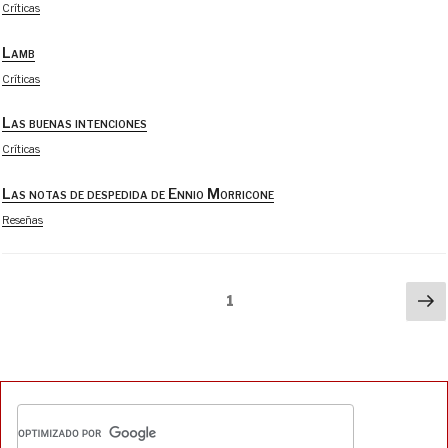
Críticas
Lamb
Críticas
Las buenas intenciones
Críticas
Las notas de despedida de Ennio Morricone
Reseñas
Paginación
Si
Página
1
pá
de
entradas