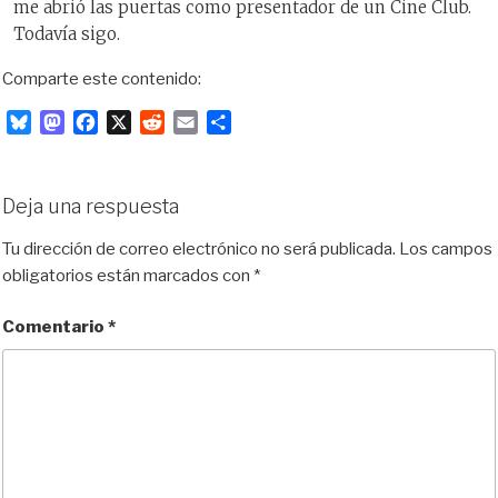
me abrió las puertas como presentador de un Cine Club.
Todavía sigo.
Comparte este contenido:
B
M
F
X
R
E
C
l
a
a
e
m
o
u
s
c
d
a
m
e
t
e
d
i
p
Deja una respuesta
s
o
b
i
l
a
k
d
o
t
r
Tu dirección de correo electrónico no será publicada.
Los campos
y
o
o
t
obligatorios están marcados con
*
n
k
i
r
Comentario
*