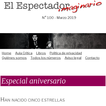
Saltar
al
contenido
N° 100 - Marzo 2019
Home
Aula Crítica
Libros
Política de privacidad
Quiénes somos
Todos los números
Aviso legal
Contacto
Especial aniversario
Han nacido cinco estrellas