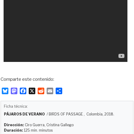
Comparte este contenido:
B
M
F
X
R
E
C
l
a
a
e
m
o
u
s
c
d
a
m
Ficha técnica:
e
t
e
d
i
p
PÁJAROS DE VERANO
/
BIRDS OF PASSAGE
, Colombia, 2018.
s
o
b
i
l
a
k
d
o
t
r
Dirección:
Ciro Guerra, Cristina Gallego
y
o
o
t
Duración:
125 min. minutos