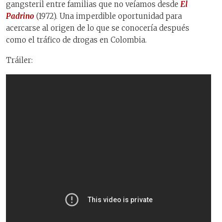
gangsteril entre familias que no veíamos desde
El
Padrino
(1972). Una imperdible oportunidad para
acercarse al origen de lo que se conocería después
como el tráfico de drogas en Colombia.
Tráiler: