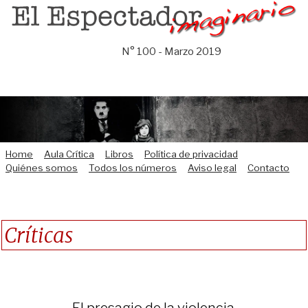
Saltar
al
contenido
N° 100 - Marzo 2019
Home
Aula Crítica
Libros
Política de privacidad
Quiénes somos
Todos los números
Aviso legal
Contacto
Críticas
El presagio de la violencia.