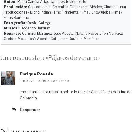
Guion:
Maria Camila Arias, Jacques Toulemonde
n
k
i
Producción:
Coproducción Colombia-Dinamarca-México; Ciudad Lunar
r
Producciones / Blond Indian Films / Pimienta Films / Snowglobe Films /
Films Boutique
Fotografía:
David Gallego
Música:
Leonardo Heiblum
Reparto:
Carmina Martínez, José Acosta, Natalia Reyes, Jhon Narváez,
Greider Meza, José Vicente Cote, Juan Bautista Martínez
Una respuesta a «Pájaros de verano»
Enrique Posada
3 MARZO, 2019 A LAS 18:20
Importante esta mirada sobre lo que será un clásico del cine de
Colombia
Responder
Deja una respuesta