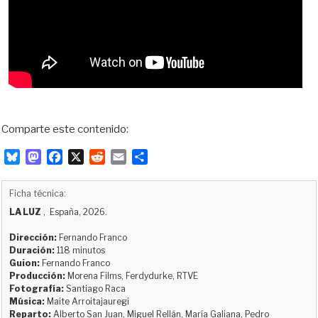
Comparte este contenido:
B
M
F
X
R
E
C
l
a
a
e
m
o
u
s
c
d
a
m
Ficha técnica:
e
t
e
d
i
p
LA LUZ
, España, 2026.
s
o
b
i
l
a
k
d
o
t
r
Dirección:
Fernando Franco
y
o
o
t
Duración:
118 minutos
Guion:
Fernando Franco
n
k
i
Producción:
Morena Films, Ferdydurke, RTVE
r
Fotografía:
Santiago Raca
Música:
Maite Arroitajauregi
Reparto:
Alberto San Juan, Miguel Rellán, María Galiana, Pedro