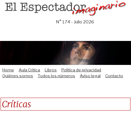
Saltar
al
contenido
N° 174 - Julio 2026
Home
Aula Crítica
Libros
Política de privacidad
Quiénes somos
Todos los números
Aviso legal
Contacto
Críticas