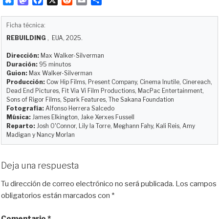
l
a
a
e
m
o
u
s
c
d
a
m
Ficha técnica:
e
t
e
d
i
p
REBUILDING
, EUA, 2025.
s
o
b
i
l
a
k
d
o
t
r
Dirección:
Max Walker-Silverman
y
o
o
t
Duración:
95 minutos
Guion:
Max Walker-Silverman
n
k
i
Producción:
Cow Hip Films, Present Company, Cinema Inutile, Cinereach,
r
Dead End Pictures, Fit Via Vi Film Productions, MacPac Entertainment,
Sons of Rigor Films, Spark Features, The Sakana Foundation
Fotografía:
Alfonso Herrera Salcedo
Música:
James Elkington, Jake Xerxes Fussell
Reparto:
Josh O'Connor, Lily la Torre, Meghann Fahy, Kali Reis, Amy
Madigan y Nancy Morlan
Deja una respuesta
Tu dirección de correo electrónico no será publicada.
Los campos
obligatorios están marcados con
*
Comentario
*