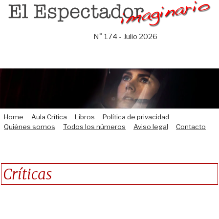
Saltar
al
contenido
N° 174 - Julio 2026
Home
Aula Crítica
Libros
Política de privacidad
Quiénes somos
Todos los números
Aviso legal
Contacto
Críticas