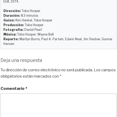
k
d
o
t
r
EUA, 1974.
y
o
o
t
Dirección:
Tobe Hooper
n
k
i
Duración:
83 minutos
r
Guion:
Kim Henkel, Tobe Hooper
Producción:
Tobe Hooper
Fotografía:
Daniel Pearl
Música:
Tobe Hooper, Wayne Bell
Reparto:
Marilyn Burns, Paul A. Partain, Edwin Neal, Jim Siedow, Gunnar
Hansen
Deja una respuesta
Tu dirección de correo electrónico no será publicada.
Los campos
obligatorios están marcados con
*
Comentario
*