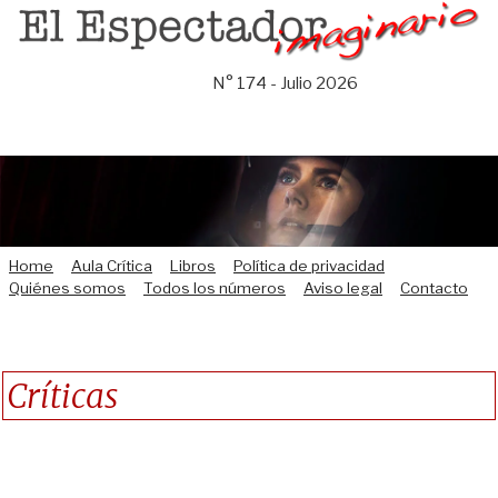
Saltar
al
contenido
N° 174 - Julio 2026
Home
Aula Crítica
Libros
Política de privacidad
Quiénes somos
Todos los números
Aviso legal
Contacto
Críticas