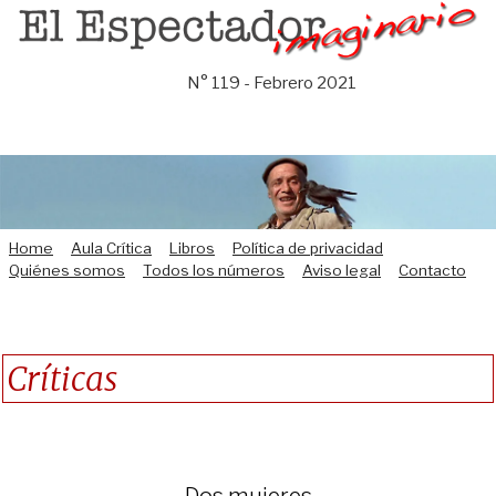
Saltar
al
contenido
N° 119 - Febrero 2021
Home
Aula Crítica
Libros
Política de privacidad
Quiénes somos
Todos los números
Aviso legal
Contacto
Críticas
Dos mujeres