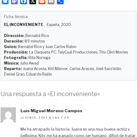
B
M
F
X
R
E
C
l
a
a
e
m
o
u
s
c
d
a
m
Ficha técnica:
e
t
e
d
i
p
EL INCONVENIENTE
, España, 2020.
s
o
b
i
l
a
k
d
o
t
r
Dirección:
Bernabé Rico
y
o
o
t
Duración:
89 minutos
Guion:
Bernabé Rico y Juan Carlos Rubio
n
k
i
Producción:
La Claqueta PC, TalyCual Producciones, Tito Clint Movies
r
Fotografía:
Rita Noriega
Música:
Julio Awad
Reparto:
Juana Acosta, Kiti Mánver, Carlos Areces, José Sacristán,
Daniel Grao, Eduardo Rejón
Una respuesta a «El inconveniente»
Luis Miguel Moreno Campos
11 JUNIO, 2023 A LAS 7:20
Me ha atrapado la historia, Juana es una muy buena actriz y
bellísima, Kity me ha ganado como ser humano, difícil de tratar