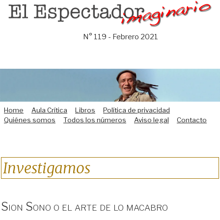
Saltar
al
contenido
N° 119 - Febrero 2021
Home
Aula Crítica
Libros
Política de privacidad
Quiénes somos
Todos los números
Aviso legal
Contacto
Investigamos
Sion Sono o el arte de lo macabro