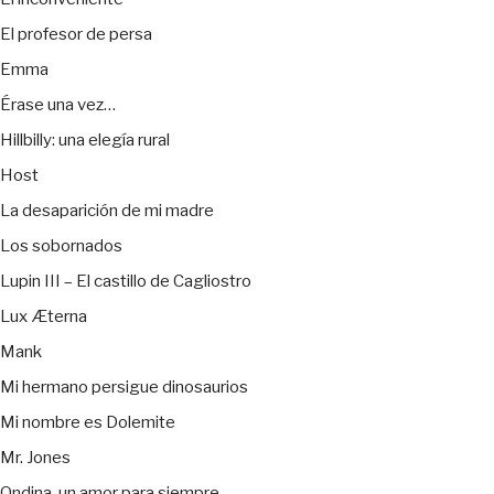
El profesor de persa
Emma
Érase una vez…
Hillbilly: una elegía rural
Host
La desaparición de mi madre
Los sobornados
Lupin III – El castillo de Cagliostro
Lux Æterna
Mank
Mi hermano persigue dinosaurios
Mi nombre es Dolemite
Mr. Jones
Ondina, un amor para siempre