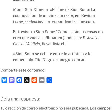
Mont Suá, Ximena, «El cine de Sion Sono: La
cosmovisión de un cine surreal», en: Revista
Correspondencias
, correspondenciascine.com.
Entrevista a Sion Sono: “Como están las cosas no
creo que vuelva a filmar en Japón”, en:
Festival de
Cine de Valdivia
, ficvaldivia.cl.
«Sion Sono se debate entre lo artístico y lo
comercial», Río Negro, rionegro.com.ar.
Comparte este contenido:
B
M
F
X
R
E
C
l
a
a
e
m
o
u
s
c
d
a
m
e
t
e
d
i
p
Deja una respuesta
s
o
b
i
l
a
k
d
o
t
r
Tu dirección de correo electrónico no será publicada.
Los campos