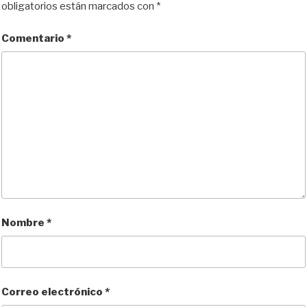
y
o
o
t
obligatorios están marcados con
*
n
k
i
r
Comentario
*
Nombre
*
Correo electrónico
*