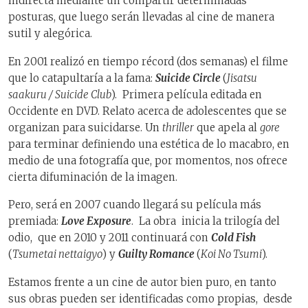
indirecta mediante un compartir determinadas
posturas, que luego serán llevadas al cine de manera
sutil y alegórica.
En 2001 realizó en tiempo récord (dos semanas) el filme
que lo catapultaría a la fama:
Suicide Circle
(
Jisatsu
saakuru / Suicide Club
). Primera película editada en
Occidente en DVD. Relato acerca de adolescentes que se
organizan para suicidarse. Un
thriller
que apela al
gore
para terminar definiendo una estética de lo macabro, en
medio de una fotografía que, por momentos, nos ofrece
cierta difuminación de la imagen.
Pero, será en 2007 cuando llegará su película más
premiada:
Love Exposure
. La obra inicia la trilogía del
odio, que en 2010 y 2011 continuará con
Cold Fish
(
Tsumetai nettaigyo
) y
Guilty Romance
(
Koi No Tsumi
).
Estamos frente a un cine de autor bien puro, en tanto
sus obras pueden ser identificadas como propias, desde