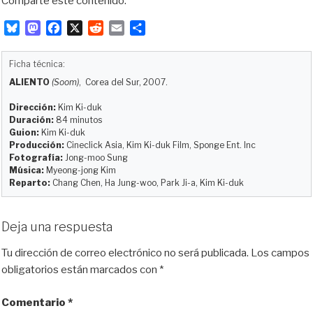
Comparte este contenido:
B
M
F
X
R
E
C
l
a
a
e
m
o
u
s
c
d
a
m
Ficha técnica:
e
t
e
d
i
p
ALIENTO
(Soom)
, Corea del Sur, 2007.
s
o
b
i
l
a
k
d
o
t
r
Dirección:
Kim Ki-duk
y
o
o
t
Duración:
84 minutos
Guion:
Kim Ki-duk
n
k
i
Producción:
Cineclick Asia, Kim Ki-duk Film, Sponge Ent. Inc
r
Fotografía:
Jong-moo Sung
Música:
Myeong-jong Kim
Reparto:
Chang Chen, Ha Jung-woo, Park Ji-a, Kim Ki-duk
Deja una respuesta
Tu dirección de correo electrónico no será publicada.
Los campos
obligatorios están marcados con
*
Comentario
*