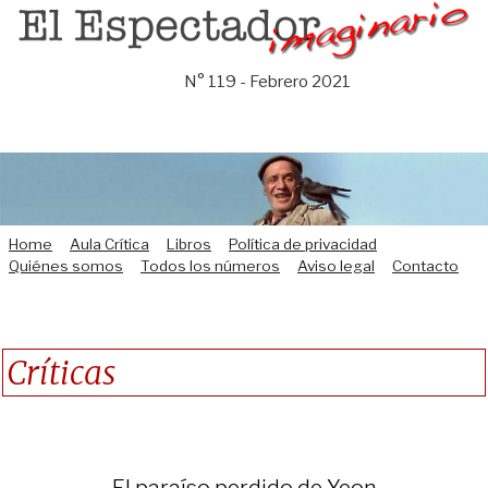
Saltar
al
contenido
N° 119 - Febrero 2021
Home
Aula Crítica
Libros
Política de privacidad
Quiénes somos
Todos los números
Aviso legal
Contacto
Críticas
El paraíso perdido de Yeon