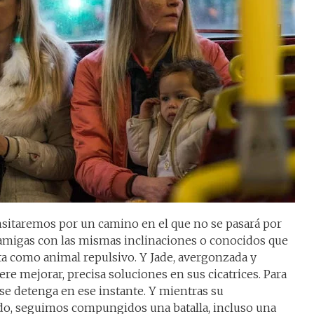
ansitaremos por un camino en el que no se pasará por
 amigas con las mismas inclinaciones o conocidos que
sta como animal repulsivo. Y Jade, avergonzada y
re mejorar, precisa soluciones en sus cicatrices. Para
 se detenga en ese instante. Y mientras su
o, seguimos compungidos una batalla, incluso una