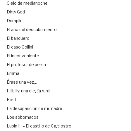
Cielo de medianoche
Dirty God
Dumplin’
El año del descubrimiento
El banquero
El caso Collini
El inconveniente
El profesor de persa
Emma
Érase una vez…
Hillbilly: una elegía rural
Host
La desaparición de mi madre
Los sobornados
Lupin III – El castillo de Cagliostro