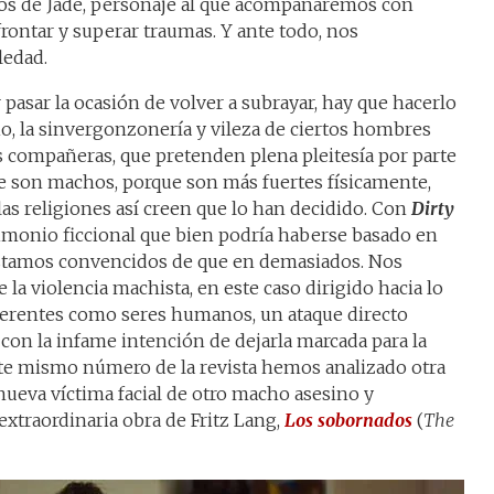
tos de Jade, personaje al que acompañaremos con
rontar y superar traumas. Y ante todo, nos
ledad.
pasar la ocasión de volver a subrayar, hay que hacerlo
o, la sinvergonzonería y vileza de ciertos hombres
s compañeras, que pretenden plena pleitesía por parte
ue son machos, porque son más fuertes físicamente,
 las religiones así creen que lo han decidido. Con
Dirty
imonio ficcional que bien podría haberse basado en
 estamos convencidos de que en demasiados. Nos
la violencia machista, en este caso dirigido hacia lo
iferentes como seres humanos, un ataque directo
 con la infame intención de dejarla marcada para la
ste mismo número de la revista hemos analizado otra
nueva víctima facial de otro macho asesino y
extraordinaria obra de Fritz Lang,
Los sobornados
(
The