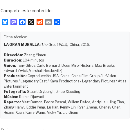
Comparte este contenido:
B
M
F
X
R
E
C
l
a
a
e
m
o
u
s
c
d
a
m
Ficha técnica:
e
t
e
d
i
p
LA GRAN MURALLA
(The Great Wall)
, China, 2016.
s
o
b
i
l
a
k
d
o
t
r
Dirección:
Zhang Yimou
y
o
o
t
Duración:
104 minutos
Guion:
Tony Gilroy, Carlo Bernard, Doug Miro (Historia: Max Brooks,
n
k
i
Edward Zwick,Marshall Herskovitz)
r
Producción:
Coproducción USA-China; China Film Group / LeVision
Pictures / Legendary East / Kava Productions / Legendary Pictures / Atlas
Entertainment
Fotografía:
Stuart Dryburgh, Zhao Xiaoding
Música:
Ramin Djawadi
Reparto:
Matt Damon, Pedro Pascal, Willem Dafoe, Andy Lau, Jing Tian,
Zhang Hanyu,Eddie Peng, Lu Han, Kenny Lin, Ryan Zheng, Cheney Chen,
Huang Xuan, Karry Wang, Vicky Yu, Liu Qiong