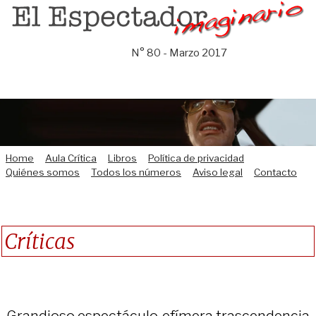
Saltar
al
contenido
N° 80 - Marzo 2017
Home
Aula Crítica
Libros
Política de privacidad
Quiénes somos
Todos los números
Aviso legal
Contacto
Críticas
Grandioso espectáculo, efímera trascendencia