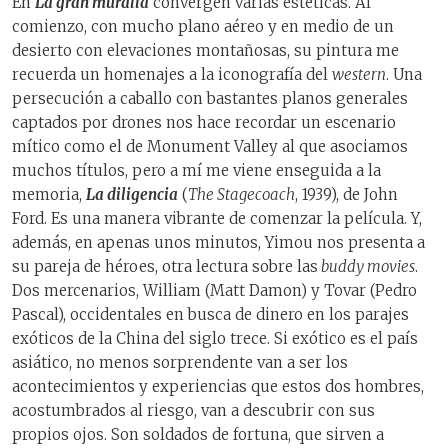
En
La gran muralla
convergen varias estéticas. Al
comienzo, con mucho plano aéreo y en medio de un
desierto con elevaciones montañosas, su pintura me
recuerda un homenajes a la iconografía del
western
. Una
persecución a caballo con bastantes planos generales
captados por drones nos hace recordar un escenario
mítico como el de Monument Valley al que asociamos
muchos títulos, pero a mí me viene enseguida a la
memoria,
La diligencia
(
The Stagecoach
, 1939), de John
Ford. Es una manera vibrante de comenzar la película. Y,
además, en apenas unos minutos, Yimou nos presenta a
su pareja de héroes, otra lectura sobre las
buddy movies
.
Dos mercenarios, William (Matt Damon) y Tovar (Pedro
Pascal), occidentales en busca de dinero en los parajes
exóticos de la China del siglo trece. Si exótico es el país
asiático, no menos sorprendente van a ser los
acontecimientos y experiencias que estos dos hombres,
acostumbrados al riesgo, van a descubrir con sus
propios ojos. Son soldados de fortuna, que sirven a