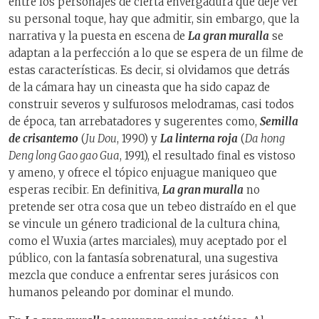
entre los personajes de cierta envergadura que deje ver
su personal toque, hay que admitir, sin embargo, que la
narrativa y la puesta en escena de
La gran muralla
se
adaptan a la perfección a lo que se espera de un filme de
estas características. Es decir, si olvidamos que detrás
de la cámara hay un cineasta que ha sido capaz de
construir severos y sulfurosos melodramas, casi todos
de época, tan arrebatadores y sugerentes como,
Semilla
de crisantemo
(
Ju Dou
, 1990) y
La linterna roja
(
Da hong
Deng long Gao gao Gua
, 1991), el resultado final es vistoso
y ameno, y ofrece el tópico enjuague maniqueo que
esperas recibir. En definitiva,
La gran muralla
no
pretende ser otra cosa que un tebeo distraído en el que
se vincule un género tradicional de la cultura china,
como el Wuxia (artes marciales), muy aceptado por el
público, con la fantasía sobrenatural, una sugestiva
mezcla que conduce a enfrentar seres jurásicos con
humanos peleando por dominar el mundo.