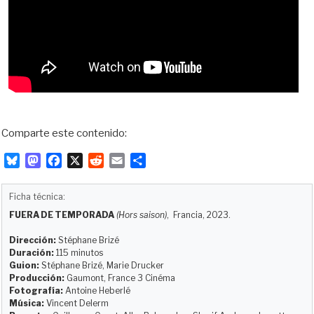
Comparte este contenido:
B
M
F
X
R
E
C
l
a
a
e
m
o
u
s
c
d
a
m
Ficha técnica:
e
t
e
d
i
p
FUERA DE TEMPORADA
(Hors saison)
, Francia, 2023.
s
o
b
i
l
a
k
d
o
t
r
Dirección:
Stéphane Brizé
y
o
o
t
Duración:
115 minutos
Guion:
Stéphane Brizé, Marie Drucker
n
k
i
Producción:
Gaumont, France 3 Cinéma
r
Fotografía:
Antoine Heberlé
Música:
Vincent Delerm