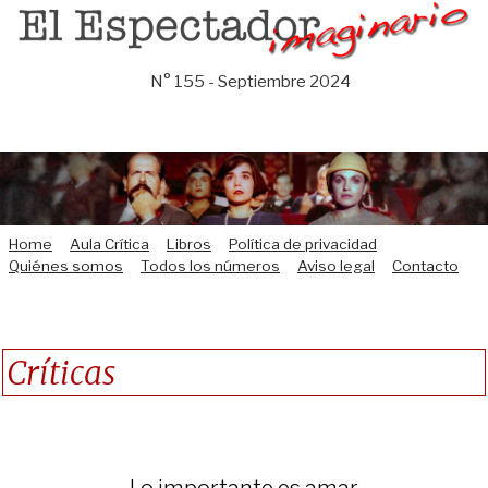
Saltar
al
contenido
N° 155 - Septiembre 2024
Home
Aula Crítica
Libros
Política de privacidad
Quiénes somos
Todos los números
Aviso legal
Contacto
Críticas
Lo importante es amar