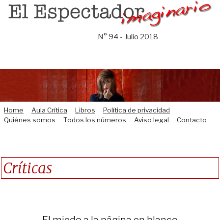
Saltar
al
contenido
N° 94 - Julio 2018
Home
Aula Crítica
Libros
Política de privacidad
Quiénes somos
Todos los números
Aviso legal
Contacto
Críticas
El miedo a la página en blanco