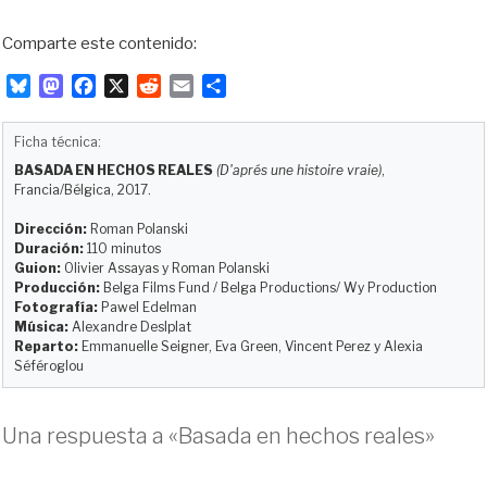
Comparte este contenido:
B
M
F
X
R
E
C
l
a
a
e
m
o
u
s
c
d
a
m
Ficha técnica:
e
t
e
d
i
p
BASADA EN HECHOS REALES
(D'aprés une histoire vraie)
,
s
o
b
i
l
a
Francia/Bélgica, 2017.
k
d
o
t
r
y
o
o
t
Dirección:
Roman Polanski
Duración:
110 minutos
n
k
i
Guion:
Olivier Assayas y Roman Polanski
r
Producción:
Belga Films Fund / Belga Productions/ Wy Production
Fotografía:
Pawel Edelman
Música:
Alexandre Deslplat
Reparto:
Emmanuelle Seigner, Eva Green, Vincent Perez y Alexia
Séféroglou
Una respuesta a «Basada en hechos reales»