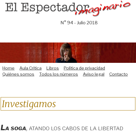
Saltar
al
contenido
N° 94 - Julio 2018
Home
Aula Crítica
Libros
Política de privacidad
Quiénes somos
Todos los números
Aviso legal
Contacto
Investigamos
La soga
, atando los cabos de la libertad