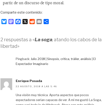
partir de un discurso de tipo moral.
Comparte este contenido:
B
M
F
X
R
E
C
l
a
a
e
m
o
u
s
c
d
a
m
e
t
e
d
i
p
2 respuestas a «
La soga
, atando los cabos de la
s
o
b
i
l
a
libertad»
k
d
o
t
r
y
o
o
t
n
k
i
Pingback:
Julio 2018 | Sinopsis, crítica, tráiler, análisis | El
r
Espectador Imaginario
Enrique Posada
22 AGOSTO, 2018 A LAS 5:46
Una visión muy técnica. Aporta aspectos que pocos
espectadores serían capaces de ver. A mí me gustó La Soga,
como casi todo lo de Hitchcock. Ahora con este análisis