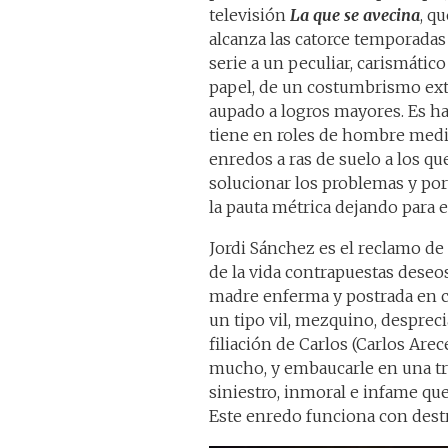
televisión
La que se avecina
, q
alcanza las catorce temporadas
serie a un peculiar, carismátic
papel, de un costumbrismo extro
aupado a logros mayores. Es ha
tiene en roles de hombre medi
enredos a ras de suelo a los q
solucionar los problemas y po
la pauta métrica dejando para e
Jordi Sánchez es el reclamo de
de la vida contrapuestas deseos
madre enferma y postrada en c
un tipo vil, mezquino, despreci
filiación de Carlos (Carlos Are
mucho, y embaucarle en una tr
siniestro, inmoral e infame qu
Este enredo funciona con dest