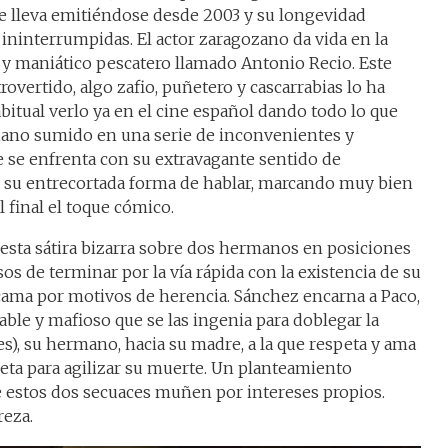
ue lleva emitiéndose desde 2003 y su longevidad
 ininterrumpidas. El actor zaragozano da vida en la
o y maniático pescatero llamado Antonio Recio. Este
vertido, algo zafio, puñetero y cascarrabias lo ha
bitual verlo ya en el cine español dando todo lo que
ano sumido en una serie de inconvenientes y
ue se enfrenta con su extravagante sentido de
r su entrecortada forma de hablar, marcando muy bien
l final el toque cómico.
 esta sátira bizarra sobre dos hermanos en posiciones
os de terminar por la vía rápida con la existencia de su
ama por motivos de herencia. Sánchez encarna a Paco,
able y mafioso que se las ingenia para doblegar la
ces), su hermano, hacia su madre, a la que respeta y ama
eta para agilizar su muerte. Un planteamiento
e estos dos secuaces muñen por intereses propios.
reza.