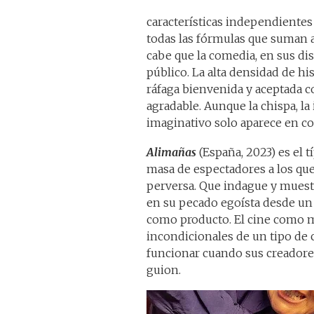
características independientes
todas las fórmulas que suman a
cabe que la comedia, en sus dis
público. La alta densidad de h
ráfaga bienvenida y aceptada c
agradable. Aunque la chispa, la 
imaginativo solo aparece en co
Alimañas
(España, 2023) es el t
masa de espectadores a los que l
perversa. Que indague y muestr
en su pecado egoísta desde un 
como producto. El cine como m
incondicionales de un tipo de 
funcionar cuando sus creadores
guion.