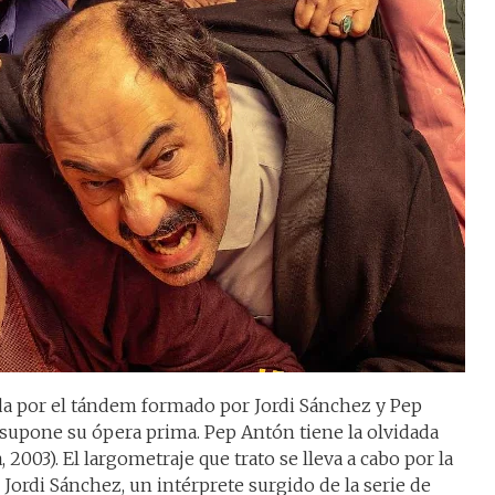
gida por el tándem formado por Jordi Sánchez y Pep
supone su ópera prima. Pep Antón tiene la olvidada
 2003). El largometraje que trato se lleva a cabo por la
, Jordi Sánchez, un intérprete surgido de la serie de