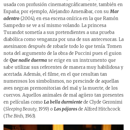
usada con profusión cinematográficamente, también en
España; por ejemplo, Alejandro Amenábar, con su
Mar
adentro
(2004), en esa escena onírica en la que Ramón
Sampedro se ve a sí mismo volando. La princesa
Turandot sometía a sus pretendientes a una prueba
diabólica como venganza por una de sus antecesoras. La
asesinaron después de robarle todo lo que tenía. Tomen
nota del argumento de la obra de Puccini pues el guion
de
Que nadie duerma
se erige en un instrumento que
sabe utilizar sus referentes de manera muy habilidosa y
acertada. Además, el filme, en el que resultan tan
numerosos los simbolismos, no prescinde de aquellas
aves negras premonitorias del mal y la muerte, de los
cuervos. Aquellos animales de mal agüero tan presentes
en películas como
La bella durmiente
de Clyde Geronimi
(
Sleeping Beauty
, 1959) o
Los pájaros
de Alfred Hitchcock
(
The Birds
, 1963).