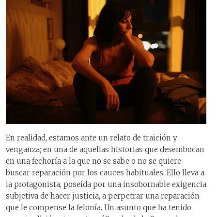
En realidad, estamos ante un relato de traición y
venganza; en una de aquellas historias que desembocan
en una fechoría a la que no se sabe o no se quiere
buscar reparación por los cauces habituales. Ello lleva a
la protagonista, poseída por una insobornable exigencia
subjetiva de hacer justicia, a perpetrar una reparación
que le compense la felonía. Un asunto que ha tenido