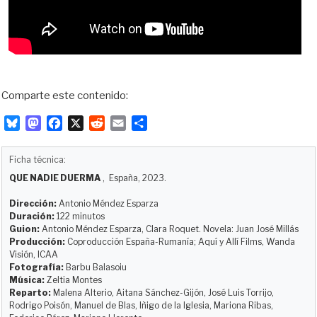
Comparte este contenido:
B
M
F
X
R
E
C
l
a
a
e
m
o
u
s
c
d
a
m
Ficha técnica:
e
t
e
d
i
p
QUE NADIE DUERMA
, España, 2023.
s
o
b
i
l
a
k
d
o
t
r
Dirección:
Antonio Méndez Esparza
y
o
o
t
Duración:
122 minutos
Guion:
Antonio Méndez Esparza, Clara Roquet. Novela: Juan José Millás
n
k
i
Producción:
Coproducción España-Rumanía; Aquí y Allí Films, Wanda
r
Visión, ICAA
Fotografía:
Barbu Balasoiu
Música:
Zeltia Montes
Reparto:
Malena Alterio, Aitana Sánchez-Gijón, José Luis Torrijo,
Rodrigo Poisón, Manuel de Blas, Iñigo de la Iglesia, Mariona Ribas,