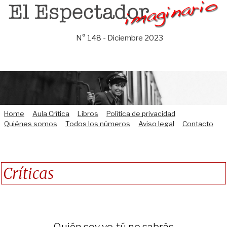
Saltar
al
contenido
N° 148 - Diciembre 2023
Home
Aula Crítica
Libros
Política de privacidad
Quiénes somos
Todos los números
Aviso legal
Contacto
Críticas
Quién soy yo, tú no sabrás