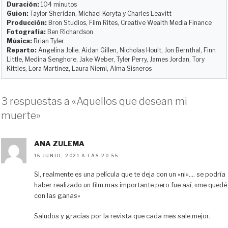
Duración:
104 minutos
n
k
i
Guion:
Taylor Sheridan, Michael Koryta y Charles Leavitt
r
Producción:
Bron Studios, Film Rites, Creative Wealth Media Finance
Fotografía:
Ben Richardson
Música:
Brian Tyler
Reparto:
Angelina Jolie, Aidan Gillen, Nicholas Hoult, Jon Bernthal, Finn
Little, Medina Senghore, Jake Weber, Tyler Perry, James Jordan, Tory
Kittles, Lora Martinez, Laura Niemi, Alma Sisneros
3 respuestas a «Aquellos que desean mi
muerte»
ANA ZULEMA
15 JUNIO, 2021 A LAS 20:55
SI, realmente es una película que te deja con un «ni»…. se podría
haber realizado un film mas importante pero fue así, «me quedé
con las ganas»
Saludos y gracias por la revista que cada mes sale mejor.