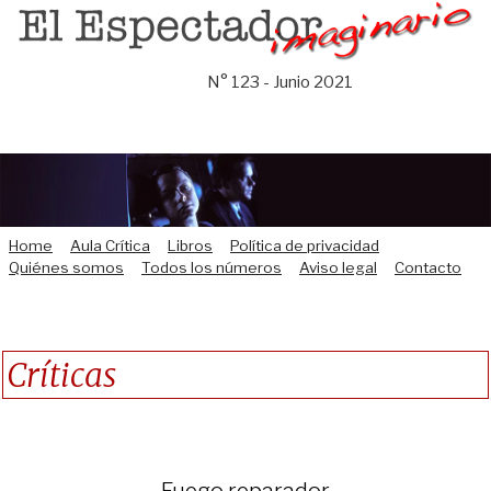
Saltar
al
contenido
N° 123 - Junio 2021
Home
Aula Crítica
Libros
Política de privacidad
Quiénes somos
Todos los números
Aviso legal
Contacto
Críticas
Fuego reparador