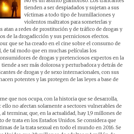
No es un asunto glamoroso. Los traficantes
tienden a ser despiadados y sujetan a sus
víctimas a todo tipo de humillaciones y
violentos maltratos para someterlas y
s atan a redes de prostitución y de tráfico de drogas y
os de la drogadicción y sus perniciosos efectos.
r que se ha creado en el cine sobre el consumo de
l, de tal modo que en muchas películas los
consumidores de drogas y pretenciosos expertos en la
d tiende a ser más dolorosa y perturbadora y detrás de
aficantes de drogas y de sexo internacionales, con sus
hacen potentes y las protegen de las leyes a base de
lme que nos ocupa, con la historia que se desarrolla,
 ello no afectan solamente a sectores vulnerables de
 al terminar, que, en la actualidad, hay 1,9 millones de
o de trata en los Estados Unidos. Se considera que
timas de la trata sexual en todo el mundo en 2016. Se