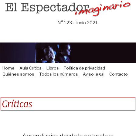
Saltar
al
contenido
N° 123 - Junio 2021
Home
Aula Crítica
Libros
Política de privacidad
Quiénes somos
Todos los números
Aviso legal
Contacto
Críticas
Aprendizajes desde la naturaleza