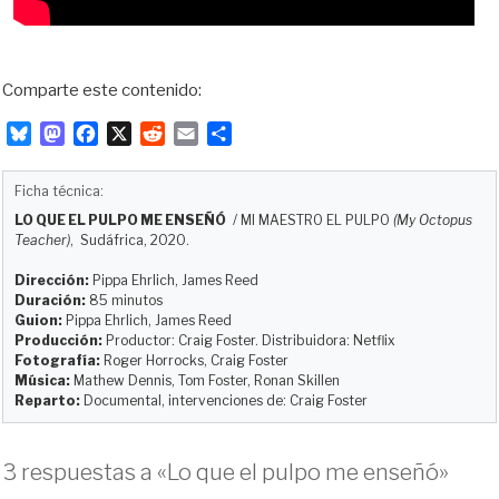
Comparte este contenido:
B
M
F
X
R
E
C
l
a
a
e
m
o
u
s
c
d
a
m
Ficha técnica:
e
t
e
d
i
p
LO QUE EL PULPO ME ENSEÑÓ
/
MI MAESTRO EL PULPO
(My Octopus
s
o
b
i
l
a
Teacher)
, Sudáfrica, 2020.
k
d
o
t
r
y
o
o
t
Dirección:
Pippa Ehrlich, James Reed
Duración:
85 minutos
n
k
i
Guion:
Pippa Ehrlich, James Reed
r
Producción:
Productor: Craig Foster. Distribuidora: Netflix
Fotografía:
Roger Horrocks, Craig Foster
Música:
Mathew Dennis, Tom Foster, Ronan Skillen
Reparto:
Documental, intervenciones de: Craig Foster
3 respuestas a «Lo que el pulpo me enseñó»