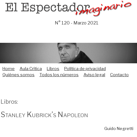
Saltar
al
contenido
N° 120 - Marzo 2021
Home
Aula Crítica
Libros
Política de privacidad
Quiénes somos
Todos los números
Aviso legal
Contacto
Libros:
Stanley Kubrick’s Napoleon
Guido Negretti