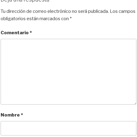
s
o
b
i
l
a
k
d
o
t
r
Tu dirección de correo electrónico no será publicada.
Los campos
y
o
o
t
obligatorios están marcados con
*
n
k
i
r
Comentario
*
Nombre
*