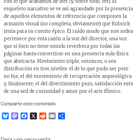
con lo que acabamos de leer (y, sobre todo, ver). El
esqueleto narrativo se ve así agrandado por la presencia
de aquellos elementos de referencia que componen la
armazón visual (no completa, obviamente) que Kubrick
tenía para su cuento épico. El ruido mudo que nos rodea
pertenece por esta razón a la voz del director, una voz
que si bien no tiene sonido reverbera por todas las
páginas hasta convertirse en una presencia más física
que abstracta. Movimiento triple, entonces, o sea
distribución en tres niveles: el de lo que pudo ser pero
no fue, el del movimiento de recuperación arqueológica
y, finalmente, el del divertimiento puro, satisfacción esta
de una sed de curiosidad y amor por el arte fílmico.
Comparte este contenido:
B
M
F
X
R
E
C
l
a
a
e
m
o
u
s
c
d
a
m
e
t
e
d
i
p
Deja una respuesta