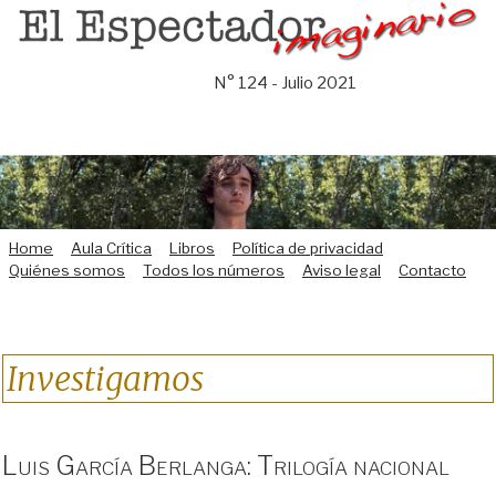
Saltar
al
contenido
N° 124 - Julio 2021
Home
Aula Crítica
Libros
Política de privacidad
Quiénes somos
Todos los números
Aviso legal
Contacto
Investigamos
Luis García Berlanga: Trilogía nacional