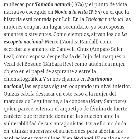
muñecas por
Tamaño natural
(1974) y el punto de vista
narrativo escogido en
Novio a la vista
(1954) en el que la
historia está contada por Loli. En la
Triología nacional
las
mujeres ocupan un lugar secundario, ya sea esposas,
amantes o sirvientes. Como ejemplos, sirvan los de
La
escopeta nacional
:
Mercé (Mónica Randall) como
secretaria y amante de Canivell, Chus (Amparo Soler
Leal) como esposa despechada del hijo del marqués o
Veral del Bosque (Bárbara Rey) como auténtica mujer
objeto en el papel de aspirante a estrella
cinematográfica. Y si nos fijamos en
Patrimonio
nacional,
las esposas siguen ocupando un nivel inferior.
Quizás cabría destacar en este caso a la mujer del
marqués de Leguineche, a la condesa (Mary Santpere),
quien parece ostentar el arquetipo de fémina de fuerte
carácter que pretende dominar la situación ante la
vulnerabilidad de sus antagonistas. Para ello, no duda
en
utilizar sucesivas obstrucciones para abortar las
aspiraciones masculinas. Y en
Nacional III
se sigue con