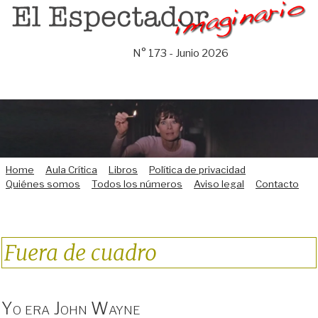
Saltar
al
contenido
N° 173 - Junio 2026
Home
Aula Crítica
Libros
Política de privacidad
Quiénes somos
Todos los números
Aviso legal
Contacto
Fuera de cuadro
Yo era John Wayne