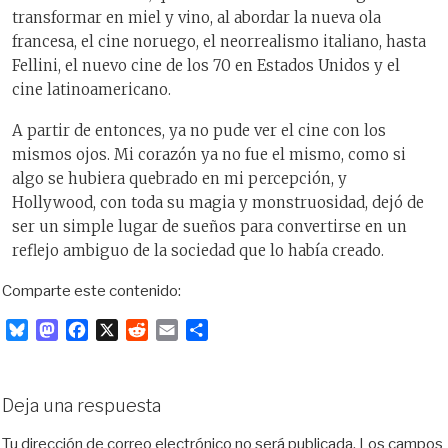
transformar en miel y vino, al abordar la nueva ola
francesa, el cine noruego, el neorrealismo italiano, hasta
Fellini, el nuevo cine de los 70 en Estados Unidos y el
cine latinoamericano.
A partir de entonces, ya no pude ver el cine con los
mismos ojos. Mi corazón ya no fue el mismo, como si
algo se hubiera quebrado en mi percepción, y
Hollywood, con toda su magia y monstruosidad, dejó de
ser un simple lugar de sueños para convertirse en un
reflejo ambiguo de la sociedad que lo había creado.
Comparte este contenido:
B
M
F
X
R
E
C
l
a
a
e
m
o
u
s
c
d
a
m
e
t
e
d
i
p
Deja una respuesta
s
o
b
i
l
a
k
d
o
t
r
Tu dirección de correo electrónico no será publicada.
Los campos