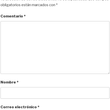
y
o
o
t
obligatorios están marcados con
*
n
k
i
r
Comentario
*
Nombre
*
Correo electrónico
*