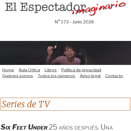
Saltar
al
contenido
N° 173 - Junio 2026
Home
Aula Crítica
Libros
Política de privacidad
Quiénes somos
Todos los números
Aviso legal
Contacto
Series de TV
Six Feet Under
25 años después. Una