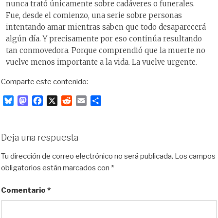
nunca trató únicamente sobre cadáveres o funerales.
Fue, desde el comienzo, una serie sobre personas
intentando amar mientras saben que todo desaparecerá
algún día. Y precisamente por eso continúa resultando
tan conmovedora. Porque comprendió que la muerte no
vuelve menos importante a la vida. La vuelve urgente.
Comparte este contenido:
B
M
F
X
R
E
C
l
a
a
e
m
o
u
s
c
d
a
m
e
t
e
d
i
p
Deja una respuesta
s
o
b
i
l
a
k
d
o
t
r
Tu dirección de correo electrónico no será publicada.
Los campos
y
o
o
t
obligatorios están marcados con
*
n
k
i
r
Comentario
*