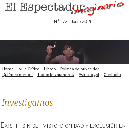
Saltar
al
contenido
N° 173 - Junio 2026
Home
Aula Crítica
Libros
Política de privacidad
Quiénes somos
Todos los números
Aviso legal
Contacto
Investigamos
Existir sin ser visto: dignidad y exclusión en