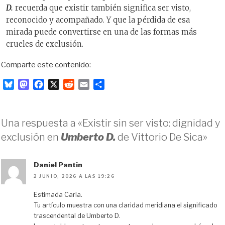
D.
recuerda que existir también significa ser visto,
reconocido y acompañado. Y que la pérdida de esa
mirada puede convertirse en una de las formas más
crueles de exclusión.
Comparte este contenido:
B
M
F
X
R
E
C
l
a
a
e
m
o
u
s
c
d
a
m
e
t
e
d
i
p
Una respuesta a «Existir sin ser visto: dignidad y
s
o
b
i
l
a
exclusión en
Umberto D.
de Vittorio De Sica»
k
d
o
t
r
y
o
o
t
n
k
i
Daniel Pantin
r
2 JUNIO, 2026 A LAS 19:26
Estimada Carla.
Tu artículo muestra con una claridad meridiana el significado
trascendental de Umberto D.