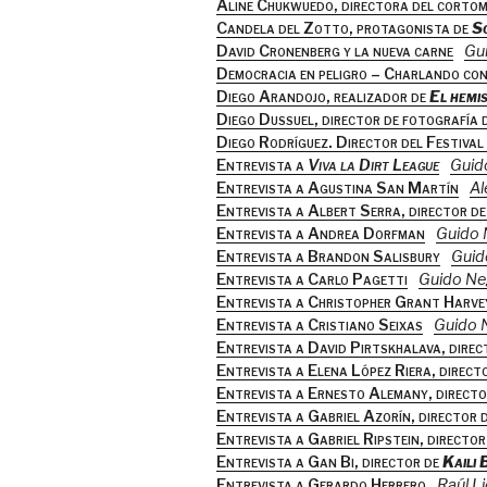
Aline Chukwuedo, directora del corto
Candela del Zotto, protagonista de
S
David Cronenberg y la nueva carne
Gu
Democracia en peligro – Charlando co
Diego Arandojo, realizador de
El hemis
Diego Dussuel, director de fotografía 
Diego Rodríguez. Director del Festiva
Entrevista a
Viva la Dirt League
Guid
Entrevista a Agustina San Martín
Al
Entrevista a Albert Serra, director d
Entrevista a Andrea Dorfman
Guido 
Entrevista a Brandon Salisbury
Guid
Entrevista a Carlo Pagetti
Guido Ne
Entrevista a Christopher Grant Harve
Entrevista a Cristiano Seixas
Guido 
Entrevista a David Pirtskhalava, dire
Entrevista a Elena López Riera, direc
Entrevista a Ernesto Alemany, direct
Entrevista a Gabriel Azorín, director 
Entrevista a Gabriel Ripstein, director
Entrevista a Gan Bi, director de
Kaili 
Entrevista a Gerardo Herrero
Raúl L