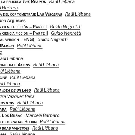
 la película
The Reaper
.
Raúl Liébana
l Herrera
ra del cortometraje
Las Vísceras
Raúl Liébana
nu Argüelles
 ciencia ficción – Parte I
Guido Negretti
 ciencia ficción – Parte II
Guido Negretti
nal version – ENG)
Guido Negretti
Ramiro
Raúl Liébana
ro
aúl Liébana
tometraje
Aliens
Raúl Liébana
úl Liébana
cine
Raúl Liébana
úl Liébana
a idea de un lago
Raúl Liébana
dra Vázquez Peña
us ojos
Raúl Liébana
nada
Raúl Liébana
l Los Bilbao
Marcela Barbaro
e fotografiar Helium
Raúl Liébana
 boas maneiras
Raúl Liébana
ama
Raúl Liébana