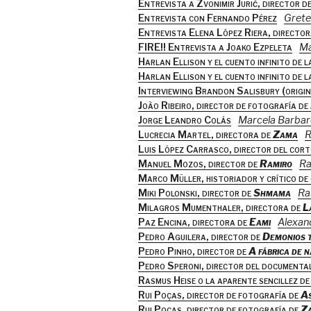
Entrevista a Zvonimir Jurić, director de
Entrevista con Fernando Pérez
Grete
Entrevista Elena López Riera, directo
FIRE!! Entrevista a Joako Ezpeleta
Ma
Harlan Ellison y el cuento infinito de la
Harlan Ellison y el cuento infinito de la
Interviewing Brandon Salisbury (origi
João Ribeiro, director de fotografía de
Jorge Leandro Colás
Marcela Barba
Lucrecia Martel, directora de
Zama
R
Luis López Carrasco, director del cor
Manuel Mozos, director de
Ramiro
Ra
Marco Müller, historiador y crítico de 
Miki Polonski, director de
Shmama
Ra
Milagros Mumenthaler, directora de
L
Paz Encina, directora de
Eami
Alexan
Pedro Aguilera, director de
Demonios t
Pedro Pinho, director de
A fábrica de 
Pedro Speroni, director del documenta
Rasmus Heise o la aparente sencillez d
Rui Poças, director de fotografía de
As
Rui Poças, director de fotografía de
Z