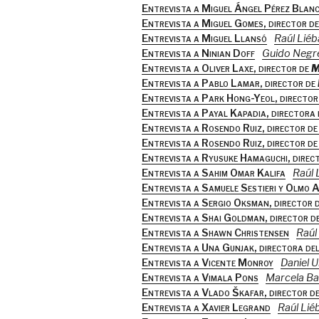
Entrevista a Miguel Ángel Pérez Blanc
Entrevista a Miguel Gomes, director d
Entrevista a Miguel Llansó
Raúl Lié
Entrevista a Ninian Doff
Guido Negre
Entrevista a Oliver Laxe, director de
M
Entrevista a Pablo Lamar, director de
Entrevista a Park Hong-Yeol, director 
Entrevista a Payal Kapadia, directora
Entrevista a Rosendo Ruiz, director d
Entrevista a Rosendo Ruiz, director de
Entrevista a Ryusuke Hamaguchi, direc
Entrevista a Sahim Omar Kalifa
Raúl 
Entrevista a Samuele Sestieri y Olmo 
Entrevista a Sergio Oksman, director d
Entrevista a Shai Goldman, director d
Entrevista a Shawn Christensen
Raúl
Entrevista a Una Gunjak, directora de
Entrevista a Vicente Monroy
Daniel 
Entrevista a Vimala Pons
Marcela B
Entrevista a Vlado Škafar, director d
Entrevista a Xavier Legrand
Raúl Lié