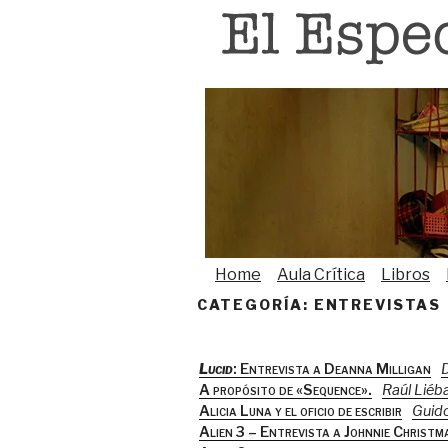
Saltar
al
contenido
Home
Aula Crítica
Libros
CATEGORÍA:
ENTREVISTAS
Lucid
: Entrevista a Deanna Milligan
D
A propósito de «Sequence».
Raúl Liéb
Alicia Luna y el oficio de escribir
Guido
Alien 3 – Entrevista a Johnnie Christm