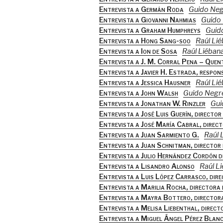
Entrevista a Germán Roda
Guido Neg
Entrevista a Giovanni Nahmias
Guido 
Entrevista a Graham Humphreys
Guid
Entrevista a Hong Sang-soo
Raúl Li
Entrevista a Ion de Sosa
Raúl Liéban
Entrevista a J. M. Corral Pena – Quen
Entrevista a Javier H. Estrada, respon
Entrevista a Jessica Hausner
Raúl Li
Entrevista a John Walsh
Guido Negre
Entrevista a Jonathan W. Rinzler
Gui
Entrevista a José Luis Guerín, director
Entrevista a José María Cabral, direc
Entrevista a Juan Sarmiento G.
Raúl 
Entrevista a Juan Schnitman, director
Entrevista a Julio Hernández Cordón di
Entrevista a Lisandro Alonso
Raúl L
Entrevista a Luis López Carrasco, dire
Entrevista a Marilia Rocha, directora
Entrevista a Mayra Bottero, director
Entrevista a Melisa Liebenthal, direct
Entrevista a Miguel Ángel Pérez Blan