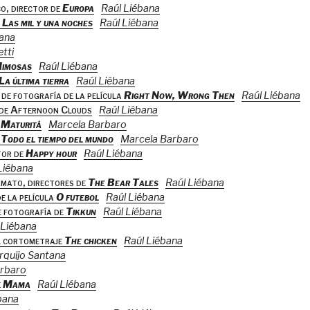
o, director de
Europa
Raúl Liébana
e
Las mil y una noches
Raúl Liébana
bana
tti
imosas
Raúl Liébana
La última tierra
Raúl Liébana
de fotografía de la película
Right Now, Wrong Then
Raúl Liébana
 de Afternoon Clouds
Raúl Liébana
e
Maturitá
Marcela Barbaro
Todo el tiempo del mundo
Marcela Barbaro
tor de
Happy hour
Raúl Liébana
Liébana
Amato, directores de
The Bear Tales
Raúl Liébana
e la película
O futebol
Raúl Liébana
e fotografía de
Tikkun
Raúl Liébana
 Liébana
l cortometraje
The chicken
Raúl Liébana
Urquijo Santana
arbaro
e
Mama
Raúl Liébana
bana