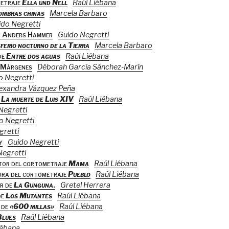
metraje
Ella und Nell
Raúl Liébana
ombras chinas
Marcela Barbaro
ido Negretti
n Anders Hammer
Guido Negretti
ferio nocturno de la Tierra
Marcela Barbaro
de
Entre dos aguas
Raúl Liébana
l Márgenes
Déborah García Sánchez-Marín
o Negretti
exandra Vázquez Peña
e
La muerte de Luis XIV
Raúl Liébana
Negretti
o Negretti
gretti
y
Guido Negretti
Negretti
ctor del cortometraje
Mama
Raúl Liébana
tora del cortometraje
Pueblo
Raúl Liébana
or de
La Gunguna
.
Gretel Herrera
de
Los Mutantes
Raúl Liébana
 de
«600 millas»
Raúl Liébana
Blues
Raúl Liébana
iébana