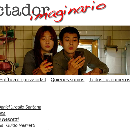
Política de privacidad
Quiénes somos
Todos los número
aniel Urquijo Santana
ana
 Negretti
as
Guido Negretti