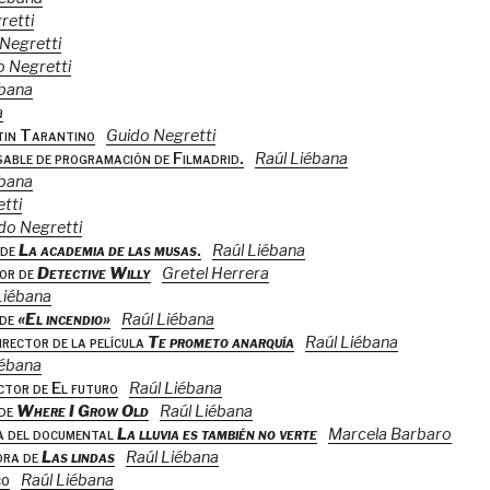
retti
Negretti
o Negretti
ébana
a
tin Tarantino
Guido Negretti
sable de programación de Filmadrid.
Raúl Liébana
ébana
tti
do Negretti
 de
La academia de las musas
.
Raúl Liébana
tor de
Detective Willy
Gretel Herrera
Liébana
 de
«El incendio»
Raúl Liébana
rector de la película
Te prometo anarquía
Raúl Liébana
iébana
ctor de El futuro
Raúl Liébana
 de
Where I Grow Old
Raúl Liébana
a del documental
La lluvia es también no verte
Marcela Barbaro
ora de
Las lindas
Raúl Liébana
co
Raúl Liébana