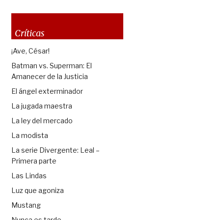
Críticas
¡Ave, César!
Batman vs. Superman: El
Amanecer de la Justicia
El ángel exterminador
La jugada maestra
La ley del mercado
La modista
La serie Divergente: Leal –
Primera parte
Las Lindas
Luz que agoniza
Mustang
Nunca es tarde