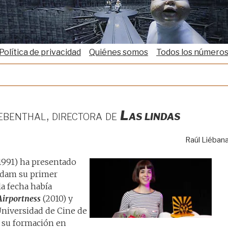
Política de privacidad
Quiénes somos
Todos los número
ebenthal, directora de
Las lindas
Raúl Liéban
1991) ha presentado
erdam su primer
 la fecha había
Airportness
(2010) y
Universidad de Cine de
 su formación en