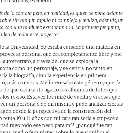
nco estrellas, excelente.
ás de la cámara pero, en realidad, es quien se pone delante
 Se abre sin ningún tapujo ni complejo y realiza, además, un
dea con una madurez extraordinaria. La primera pregunta,
idea de rodar este proyecto?
de la Universidad. Yo estaba cursando una materia en
 proyecto personal que era completamente libre y me
autorretrato, a través del que se explora la
sona como un personaje, y se centra, no tanto en
ría la biografía, sino la experiencia en primera
rato, más o menos. Me interesaba este género y quería
o de que cada tanto agarro los álbumes de fotos que
 los reviso. Esta vez los miré de vuelta y vi cosas que
 ver un personaje de mí misma y pude analizar ciertas
magen desde la perspectiva de la construcción del
o tenía 10 u 11 años con mi cara tan seria y empecé a
tad tuvo todo ese peso para mí?, ¿por qué fue tan
cturas, medio feministas, sobre lo que significa el