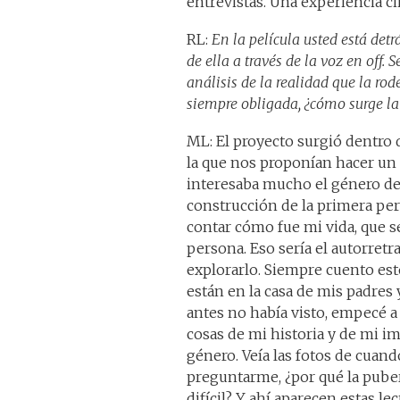
entrevistas. Una experiencia ci
RL:
En la película usted está detr
de ella a través de la voz en off.
análisis de la realidad que la ro
siempre obligada, ¿cómo surge la 
ML: El proyecto surgió dentro 
la que nos proponían hacer un
interesaba mucho el género del 
construcción de la primera per
contar cómo fue mi vida, que se
persona. Eso sería el autorret
explorarlo. Siempre cuento est
están en la casa de mis padres y
antes no había visto, empecé a
cosas de mi historia y de mi i
género. Veía las fotos de cuand
preguntarme, ¿por qué la puber
difícil? Y ahí aparecen estas le