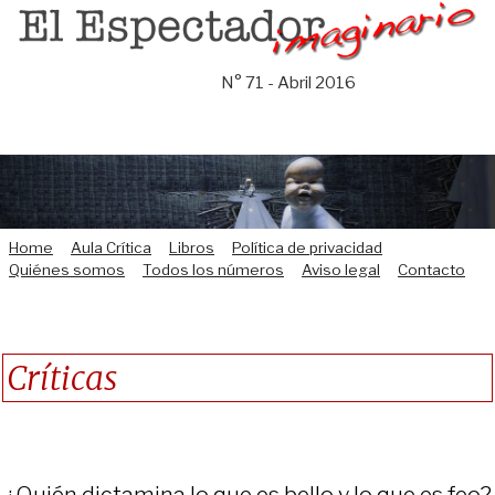
Saltar
al
contenido
N° 71 - Abril 2016
Home
Aula Crítica
Libros
Política de privacidad
Quiénes somos
Todos los números
Aviso legal
Contacto
Críticas
¿Quién dictamina lo que es bello y lo que es feo?