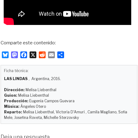
Comparte este contenido:
B
M
F
X
R
E
C
l
a
a
e
m
o
u
s
c
d
a
m
Ficha técnica:
e
t
e
d
i
p
LAS LINDAS
, Argentina, 2016.
s
o
b
i
l
a
k
d
o
t
r
Dirección:
Melisa Liebenthal
y
o
o
t
Guion:
Melisa Liebenthal
Producción:
Eugenia Campos Guevara
n
k
i
Música:
Ángeles Otero
r
Reparto:
Melisa Liebenthal, Victoria D'Amuri , Camila Magliano, Sofia
Mele, Josefina Roveta, Michelle Sterzovsky
Deja una respuesta