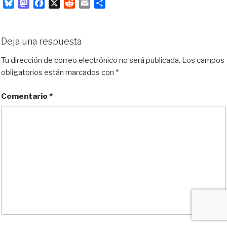
B
M
F
X
R
E
C
l
a
a
e
m
o
u
s
c
d
a
m
e
t
e
d
i
p
Deja una respuesta
s
o
b
i
l
a
k
d
o
t
r
Tu dirección de correo electrónico no será publicada.
Los campos
y
o
o
t
obligatorios están marcados con
*
n
k
i
r
Comentario
*