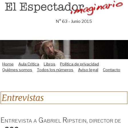
Saltar
al
contenido
N° 63 - Junio 2015
Home
Aula Crítica
Libros
Política de privacidad
Quiénes somos
Todos los números
Aviso legal
Contacto
Entrevistas
Entrevista a Gabriel Ripstein, director de