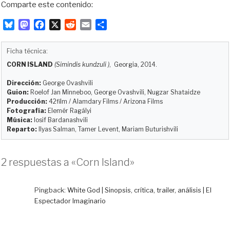
Comparte este contenido:
B
M
F
X
R
E
C
l
a
a
e
m
o
u
s
c
d
a
m
Ficha técnica:
e
t
e
d
i
p
CORN ISLAND
(Simindis kundzuli )
, Georgia, 2014.
s
o
b
i
l
a
k
d
o
t
r
Dirección:
George Ovashvili
y
o
o
t
Guion:
Roelof Jan Minneboo, George Ovashvili, Nugzar Shataidze
Producción:
42film / Alamdary Films / Arizona Films
n
k
i
Fotografía:
Elemér Ragályi
r
Música:
Iosif Bardanashvili
Reparto:
Ilyas Salman, Tamer Levent, Mariam Buturishvili
2 respuestas a «Corn Island»
Pingback:
White God | Sinopsis, crítica, trailer, análisis | El
Espectador Imaginario