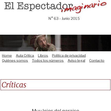
Saltar
al
contenido
N° 63 - Junio 2015
Home
Aula Crítica
Libros
Política de privacidad
Quiénes somos
Todos los números
Aviso legal
Contacto
Críticas
Muy lejos del paraiso