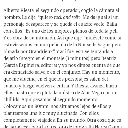
Alberto Riesta, el segundo operador, cogió la cámara al
hombro. Le dije: “quiero
rock and roll»
. Me da igual si un
personaje desaparece y se queda el cuadro vacío. Baila
con ellos”. Es uno de los mejores planos de toda la peli.
Y es obra de su intuición. Así que dije: “muévete como si
estuviésemos en una película de la Nouvelle Vague pero
filmada por Grandrieux”. Y así fue, estuve tentando a
dejarlo íntegro en el montaje (3 minutos) pero Beatriz
(García Espiñeira, editora) y yo nos dimos cuenta de que
era demasiado salvaje en el conjunto. Hay un momento,
que me alucina, en el que los personajes salen del
cuadro y luego vuelven a entrar. Y Riesta, avanza hacia
ellos, hasta que explota la música de Alan Vega con un
chillido. Aquí pasamos al segundo momento.
Colocamos un 80mm, nos situamos lejos de ellos y
planteamos una luz muy alucinada. Con ellos
completamente viajados. En su mundo. Otra cosa que es
de agradecer para la directora de fotografía Nerea Osuna