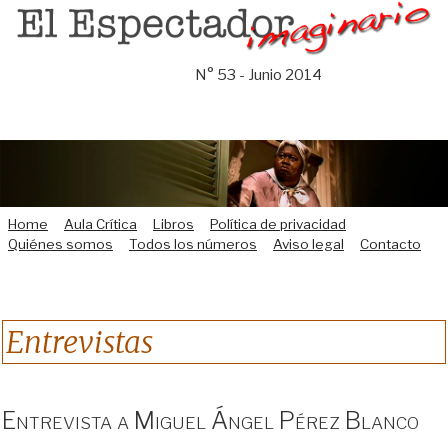
Saltar
al
contenido
N° 53 - Junio 2014
Home
Aula Crítica
Libros
Política de privacidad
Quiénes somos
Todos los números
Aviso legal
Contacto
Entrevistas
Entrevista a Miguel Ángel Pérez Blanco