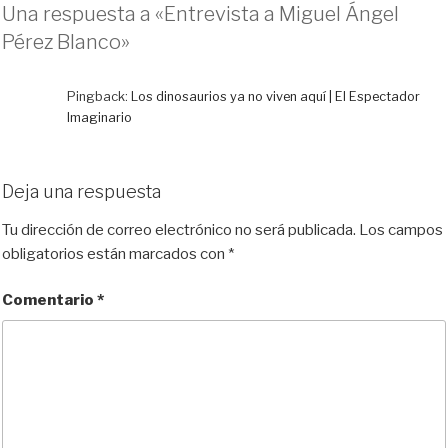
e
t
e
d
i
p
Una respuesta a «Entrevista a Miguel Ángel
s
o
b
i
l
a
Pérez Blanco»
k
d
o
t
r
y
o
o
t
n
k
i
Pingback:
Los dinosaurios ya no viven aquí | El Espectador
r
Imaginario
Deja una respuesta
Tu dirección de correo electrónico no será publicada.
Los campos
obligatorios están marcados con
*
Comentario
*