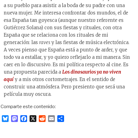
a su pueblo para asistir a la boda de su padre con una
nueva mujer. Me interesa confrontar dos mundos, el de
esa España tan goyesca (aunque nuestro referente es
Gutiérrez Solana) con sus fiestas y rituales, con otra
España que se relaciona con los rituales de mi
generación: las
raves
y las fiestas de música electrónica.
A veces pienso que España está a punto de arder, y que
todo va a estallar, y yo quiero reflejarlo a mi manera. Sin
caer en lo discursivo. Es mi política respecto al cine. Es
una propuesta parecida a
Los dinosaurios ya no viven
aquí
y a mis otros cortometrajes. En el sentido de
construir una atmósfera. Pero presiento que será una
película muy oscura.
Comparte este contenido:
B
M
F
X
R
E
C
l
a
a
e
m
o
u
s
c
d
a
m