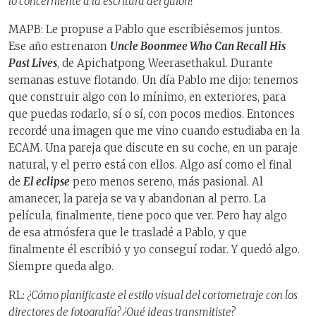
lo concerniente a la escritura del guion?
MAPB: Le propuse a Pablo que escribiésemos juntos.
Ese año estrenaron
Uncle Boonmee
Who Can Recall His
Past Lives
, de Apichatpong Weerasethakul. Durante
semanas estuve flotando. Un día Pablo me dijo: tenemos
que construir algo con lo mínimo, en exteriores, para
que puedas rodarlo, sí o sí, con pocos medios. Entonces
recordé una imagen que me vino cuando estudiaba en la
ECAM. Una pareja que discute en su coche, en un paraje
natural, y el perro está con ellos. Algo así como el final
de
El eclipse
pero menos sereno, más pasional. Al
amanecer, la pareja se va y abandonan al perro. La
película, finalmente, tiene poco que ver. Pero hay algo
de esa atmósfera que le trasladé a Pablo, y que
finalmente él escribió y yo conseguí rodar. Y quedó algo.
Siempre queda algo.
RL:
¿Cómo planificaste el estilo visual del cortometraje con los
directores de fotografía? ¿Qué ideas transmitiste?