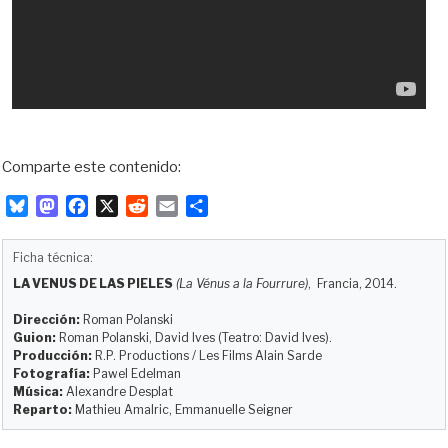
Comparte este contenido:
B
M
F
X
R
E
C
l
a
a
e
m
o
u
s
c
d
a
m
Ficha técnica:
e
t
e
d
i
p
LA VENUS DE LAS PIELES
(La Vénus a la Fourrure)
, Francia, 2014.
s
o
b
i
l
a
k
d
o
t
r
Dirección:
Roman Polanski
y
o
o
t
Guion:
Roman Polanski, David Ives (Teatro: David Ives).
Producción:
R.P. Productions / Les Films Alain Sarde
n
k
i
Fotografía:
Pawel Edelman
r
Música:
Alexandre Desplat
Reparto:
Mathieu Amalric, Emmanuelle Seigner