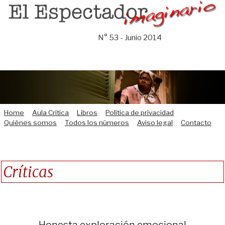
Saltar
al
contenido
N° 53 - Junio 2014
Home
Aula Crítica
Libros
Política de privacidad
Quiénes somos
Todos los números
Aviso legal
Contacto
Críticas
Honesta exploración emocional