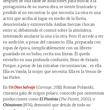
después de una tarde de audiciones para buscar a la
protagonista de su nueva obra, se siente frustrado y
perdido al no encontrar lo que necesita. La otra es una
actriz que arriba al lugar en medio de la lluvia,
desorientada y extrovertida. Ambas fuerzas chocan
entre sí, debatiendo el control sobre la atmósfera,
intentando anularse la una a la otra. Pero él accede a ver
su audición, a pesar del cansancio. Ella, preparada con
ropas de época, inexplicablemente con un libreto
guardado en su bolso, recita sus líneas. Él queda
envuelto en una profunda confusión, lleno de éxtasis.
Porque, a pesar de las extrañas circunstancias… es ella.
Ella es Vanda, la mujer que necesita. Ella es la Venus de
las Pieles.
En
Un Dios Salvaje
(
Carnage
, 2011), Roman Polanski,
cineasta galo de origen polaco, conocido por ostentosas
producciones como
El Pianista
(
The Pianist
, 2002), o
Chinatown
(1974), demostró que detrás de todo su