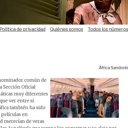
Política de privacidad
Quiénes somos
Todos los número
África Sandoní
enominador común de
a Sección Oficial
máticas muy diferentes
ue ver entre sí.
fica también ha sido
 películas en
d merecían de veras