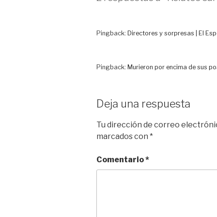
n
k
i
r
Pingback:
Directores y sorpresas | El Es
Pingback:
Murieron por encima de sus posib
Deja una respuesta
Tu dirección de correo electróni
marcados con
*
Comentario
*