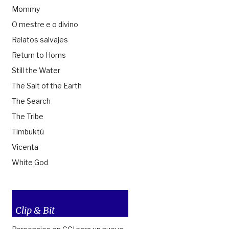
Mommy
O mestre e o divino
Relatos salvajes
Return to Homs
Still the Water
The Salt of the Earth
The Search
The Tribe
Timbuktú
Vicenta
White God
Clip & Bit