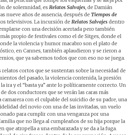
llas, la película que rompe los esquemas y se aleja por
ión de solemnidad, es
Relatos Salvajes
,
de Damián
 tras nueve años de ausencia, después de
Tiempos de
os televisivos. La incursión de
Relatos Salvajes
dentro
templarse con una decisión acertada pero también
l más propio de festivales como el de Sitges, donde el
 donde la violencia y humor macabro son el plato de
nóstico, en Cannes, también aplaudieron y se rieron a
premios, que ya sabemos todos que con eso no se juega.
s relatos cortos que se sustentan sobre la necesidad de
ientos del pasado, la violencia contenida, la presión
a ira y el “basta ya” ante lo políticamente correcto. Un
 de dos conductores que se verán las caras más
 camarera con el culpable del suicidio de su padre, una
fidelidad del novio con una de las invitadas, un vuelo
ionado para cumplir con una venganza por una
 familia que no llega al cumpleaños de su hija porque la
en que atropella a una embarazada y se da a la fuga.