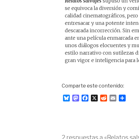
Relatos salvajes
supuso un venda
se equivoca la diversión y comi
calidad cinematográficos, pero
entresacar y una potente intenc
descarada incorrección. Sin em
ante una película enmarcada en
unos diálogos elocuentes y mu
estilo narrativo con sutilezas 
gran vigor e inteligencia para
Comparte este contenido:
B
M
F
X
R
E
C
l
a
a
e
m
o
u
s
c
d
a
m
e
t
e
d
i
p
s
o
b
i
l
a
k
d
o
t
r
2 respuestas a «Relatos sal
y
o
o
t