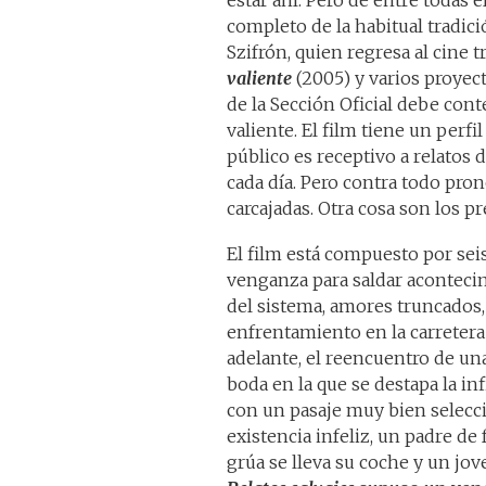
estar ahí. Pero de entre todas e
completo de la habitual tradic
Szifrón, quien regresa al cine
valiente
(2005) y varios proyect
de la Sección Oficial debe con
valiente. El film tiene un perfi
público es receptivo a relatos
cada día. Pero contra todo pro
carcajadas. Otra cosa son los 
El film está compuesto por sei
venganza para saldar acontecim
del sistema, amores truncados, l
enfrentamiento en la carretera
adelante, el reencuentro de una
boda en la que se destapa la in
con un pasaje muy bien selecc
existencia infeliz, un padre de
grúa se lleva su coche y un jov