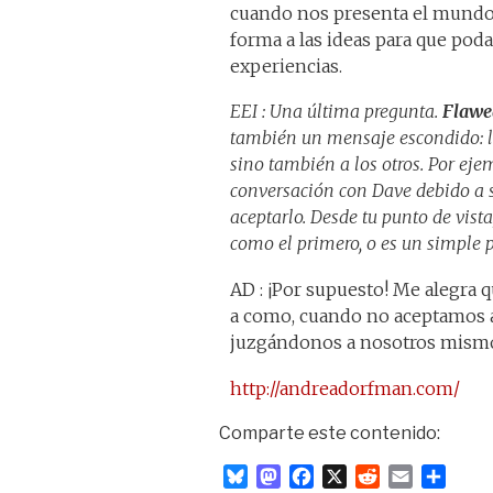
cuando nos presenta el mundo 
forma a las ideas para que po
experiencias.
EEI : Una última pregunta.
Flaw
también un mensaje escondido: l
sino también a los otros. Por ej
conversación con Dave debido a s
aceptarlo. Desde tu punto de vist
como el primero, o es un simple 
AD : ¡Por supuesto! Me alegra q
a como, cuando no aceptamos a
juzgándonos a nosotros mism
http://andreadorfman.com/
Comparte este contenido:
B
M
F
X
R
E
C