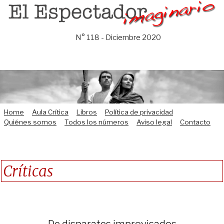
Saltar
al
contenido
N° 118 - Diciembre 2020
Home
Aula Crítica
Libros
Política de privacidad
Quiénes somos
Todos los números
Aviso legal
Contacto
Críticas
De disparates improvisados