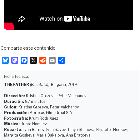
Comparte este contenido:
B
M
F
X
R
E
C
l
a
a
e
m
o
u
s
c
d
a
m
Ficha técnica:
e
t
e
d
i
p
THE FATHER
(Bashtata)
, Bulgaria, 2019.
s
o
b
i
l
a
k
d
o
t
r
Dirección:
Kristina Grozeva, Petar Valchanov
y
o
o
t
Duración:
87 minutos
Guion:
Kristina Grozeva, Petar Valchanov
n
k
i
Producción:
Abraxas Film, Graal S.A
r
Fotografía:
Krum Rodriguez
Música:
Hristo Namliev
Reparto:
Ivan Barnev, Ivan Savov, Tanya Shahova, Hristofor Nedkov,
Margita Gosheva, Maria Bakalova, Ana Bratoeva