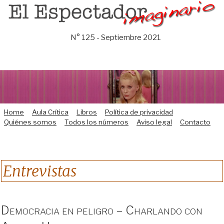
Saltar
al
contenido
N° 125 - Septiembre 2021
Home
Aula Crítica
Libros
Política de privacidad
Quiénes somos
Todos los números
Aviso legal
Contacto
Entrevistas
Democracia en peligro – Charlando con