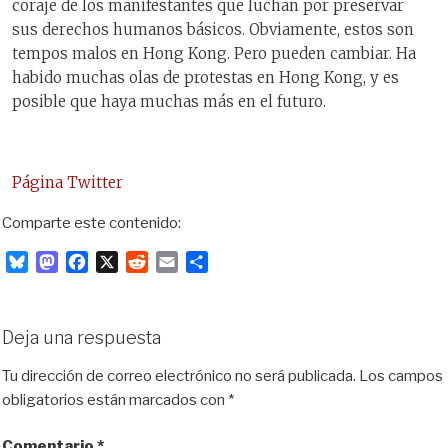
coraje de los manifestantes que luchan por preservar
sus derechos humanos básicos. Obviamente, estos son
tempos malos en Hong Kong. Pero pueden cambiar. Ha
habido muchas olas de protestas en Hong Kong, y es
posible que haya muchas más en el futuro.
Página Twitter
Comparte este contenido:
B
M
F
X
R
E
C
l
a
a
e
m
o
u
s
c
d
a
m
e
t
e
d
i
p
Deja una respuesta
s
o
b
i
l
a
k
d
o
t
r
Tu dirección de correo electrónico no será publicada.
Los campos
y
o
o
t
obligatorios están marcados con
*
n
k
i
r
Comentario
*