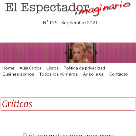
Saltar
al
contenido
N° 125 - Septiembre 2021
Home
Aula Crítica
Libros
Política de privacidad
Quiénes somos
Todos los números
Aviso legal
Contacto
Críticas
El último matrimonio americano