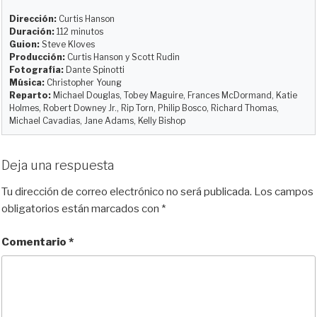
s
o
b
i
l
a
k
d
o
t
r
Dirección:
Curtis Hanson
y
o
o
t
Duración:
112 minutos
Guion:
Steve Kloves
n
k
i
Producción:
Curtis Hanson y Scott Rudin
r
Fotografía:
Dante Spinotti
Música:
Christopher Young
Reparto:
Michael Douglas, Tobey Maguire, Frances McDormand, Katie
Holmes, Robert Downey Jr., Rip Torn, Philip Bosco, Richard Thomas,
Michael Cavadias, Jane Adams, Kelly Bishop
Deja una respuesta
Tu dirección de correo electrónico no será publicada.
Los campos
obligatorios están marcados con
*
Comentario
*