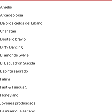
Amélie
Arcadeología
Bajo los cielos del Líbano
Charlatán
Destello bravío
Dirty Dancing
El amor de Sylvie
El Escuadrón Suicida
Espíritu sagrado
Fahim
Fast & Furious 9
Honeyland
Jóvenes prodigiosos
La mujer que escapó