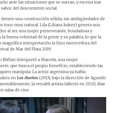
sión ante las situaciones que se narran, y escena tras
sabor del descontento social.
a tienen una construcción sólida, sin ambigüedades de
n tono muy natural. Lila (Liliana Juárez) genera una
ador al ser una mujer perseverante, bondadosa y
 la buena voluntad de la gente y su palabra, lo que la
u magnífica interpretación la hizo merecedora del
tival de Mar del Plata 2019.
 Bléfari interpretó a Marcela, una mujer
rte, que busca el propio beneficio, estableciendo las
a quien manipula. La actriz argentina ya había
Juárez en
Los dueños
(2013), bajo la dirección de Agustín
ntablemente, la versátil artista falleció en 2020, días
n salas de cine.