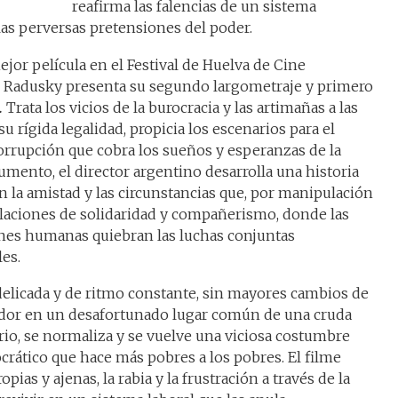
reafirma las falencias de un sistema
las perversas pretensiones del poder.
jor película en el Festival de Huelva de Cine
 Radusky presenta su segundo largometraje y primero
.
Trata los vicios de la burocracia y las artimañas a las
u rígida legalidad, propicia los escenarios para el
corrupción que cobra los sueños y esperanzas de la
gumento, el director argentino desarrolla una historia
en la amistad y las circunstancias que, por manipulación
relaciones de solidaridad y compañerismo, donde las
ones humanas quiebran las luchas conjuntas
es.
delicada y de ritmo constante, sin mayores cambios de
tador en un desafortunado lugar común de una cruda
ario, se normaliza y se vuelve una viciosa costumbre
crático que hace más pobres a los pobres. El filme
pias y ajenas, la rabia y la frustración a través de la