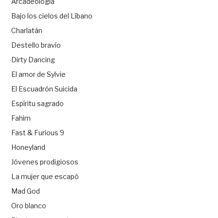
Arcadeología
Bajo los cielos del Líbano
Charlatán
Destello bravío
Dirty Dancing
El amor de Sylvie
El Escuadrón Suicida
Espíritu sagrado
Fahim
Fast & Furious 9
Honeyland
Jóvenes prodigiosos
La mujer que escapó
Mad God
Oro blanco