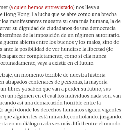
mer (
a quien hemos entrevistado
) nos lleva a
de Hong Kong. La lucha que se abre como una brecha
 y los manifestantes muestra su cara más humana, la de
servar su dignidad de ciudadanos de una democracia
ubterránea de la imposición de un régimen autoritario.
 guerra abierta entre los buenos y los malos, sino de
ante la posibilidad de ver hundirse la libertad (de
 desaparecer completamente, como si ella nunca
fortunadamente, vaya a existir en el futuro.
metraje, un momento terrible de nuestra historia
en atrapados centenares de personas, la mayoría
uir libres ya saben que van a perder su futuro, sus
 en un régimen en el cual los individuos nada son, van
rcando así una demarcación horrible entre la
í (o aquí) donde los derechos humanos siguen vigentes
n que alguien les está mirando, controlando, juzgando.
erta en un diálogo cada vez más difícil entre el mundo