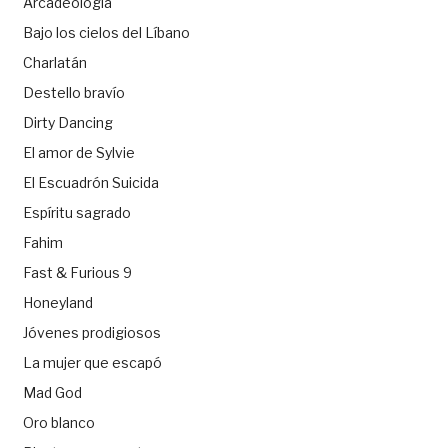
Arcadeología
Bajo los cielos del Líbano
Charlatán
Destello bravío
Dirty Dancing
El amor de Sylvie
El Escuadrón Suicida
Espíritu sagrado
Fahim
Fast & Furious 9
Honeyland
Jóvenes prodigiosos
La mujer que escapó
Mad God
Oro blanco