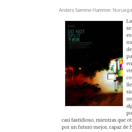
Anders Sømme Hammer. Noruega -
La
se
es
nu
de
pu
en
vi
co
ll
si
mu
al
po
casi fastidioso, mientras que ot
por un futuro mejor, capaz de hu