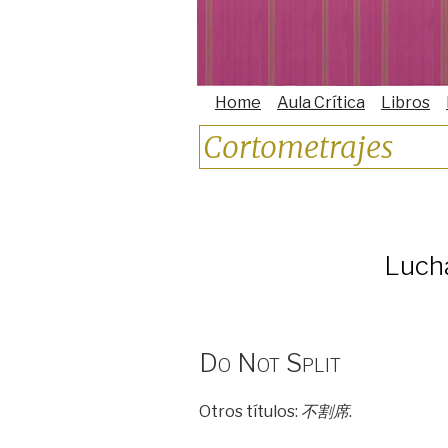
Home
Aula Crítica
Libros
Cortometrajes
Luch
Do Not Split
Otros títulos:
不割席
.