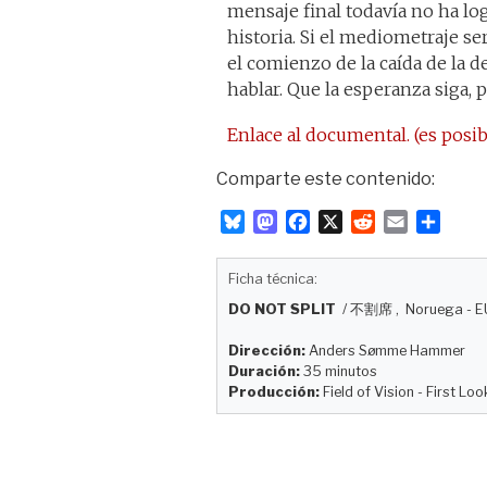
mensaje final todavía no ha lo
historia. Si el mediometraje se
el comienzo de la caída de la 
hablar. Que la esperanza siga, 
Enlace al documental. (es posib
Comparte este contenido:
B
M
F
X
R
E
C
l
a
a
e
m
o
u
s
c
d
a
m
Ficha técnica:
e
t
e
d
i
p
DO NOT SPLIT
/
不割席
, Noruega - E
s
o
b
i
l
a
k
d
o
t
r
Dirección:
Anders Sømme Hammer
y
o
o
t
Duración:
35 minutos
n
k
i
Producción:
Field of Vision - First Lo
r