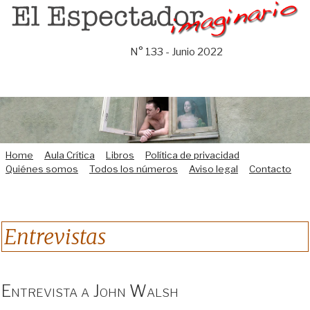
Saltar
al
contenido
N° 133 - Junio 2022
Home
Aula Crítica
Libros
Política de privacidad
Quiénes somos
Todos los números
Aviso legal
Contacto
Entrevistas
Entrevista a John Walsh