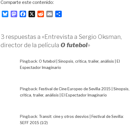
Comparte este contenido:
B
M
F
X
R
E
C
l
a
a
e
m
o
u
s
c
d
a
m
e
t
e
d
i
p
3 respuestas a «Entrevista a Sergio Oksman,
s
o
b
i
l
a
director de la película
O futebol
»
k
d
o
t
r
y
o
o
t
n
k
i
Pingback:
O futebol | Sinopsis, crítica, trailer, análisis | El
r
Espectador Imaginario
Pingback:
Festival de Cine Europeo de Sevilla 2015 | Sinopsis,
crítica, trailer, análisis | El Espectador Imaginario
Pingback:
Transit: cine y otros desvíos | Festival de Sevilla:
SEFF 2015 (1/2)