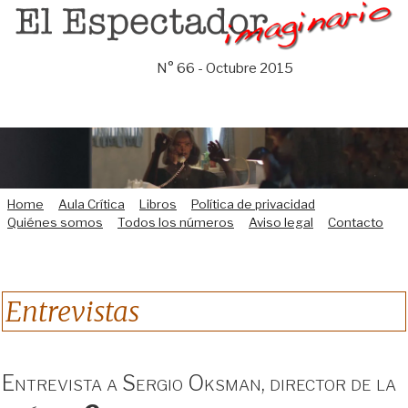
Saltar
al
contenido
N° 66 - Octubre 2015
Home
Aula Crítica
Libros
Política de privacidad
Quiénes somos
Todos los números
Aviso legal
Contacto
Entrevistas
Entrevista a Sergio Oksman, director de la