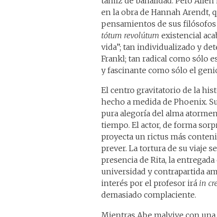
tamiz de banalidad. Pero Allen
en la obra de Hannah Arendt, qu
pensamientos de sus filósofos d
tótum revolútum
existencial ac
vida”; tan individualizado y d
Frankl; tan radical como sólo e
y fascinante como sólo el geni
El centro gravitatorio de la his
hecho a medida de Phoenix. Su
pura alegoría del alma atorme
tiempo. El actor, de forma sorp
proyecta un rictus más conteni
prever. La tortura de su viaje se
presencia de Rita, la entregada 
universidad y contrapartida amor
interés por el profesor irá
in c
demasiado complaciente.
Mientras Abe malvive con una pr