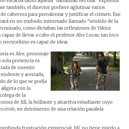
 no escarba tanto aquella “banalidad del mal” expuesta
e también; el director prefiere aglutinar varios
e cabecera para precalentar y justificar el crimen. Ese
abará en un embudo interesado llamado “sentido de la
eterminado, como dictaban las reflexiones de Viktor
s capaz de llevar a cabo el profesor Abe Lucas; tan loco
o neoyorkino es capaz de idear.
toria es Abe, personaje
 sola presencia es
ntada de nuestro
rendente y acertada,
do de lo que se podía
 aligera con la
colega de la
osa de Jill, la brillante y atractiva estudiante cuyo
rescendo
, en detrimento de una relación paralela
ofunda frustración existencial, Jill, no tiene miedo a