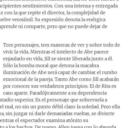
ncipientes sentimientos. Con una intensa y entregada
 con la que repite el director, la complejidad de
elve verosímil. Su expresión denota la enérgica
omprende ni comparte, pero que no puede dejar de
Tres personajes, tres maneras de ver y sobre todo de
vivir la vida. Mientras el intelecto de Abe parece
enjaularlo en vida, Jill se siente liberada junto a él.
Sólo la bomba moral que detona la macabra
iluminación de Abe será capaz de cambiar el rumbo
emocional de la pareja. Tanto Abe como Jill acabarán
por conocer sus verdaderos principios. El de Rita es
caso aparte. Paradójicamente a su dependencia
tadio superior. Es el personaje que sobrevuela a
 mal, no sin un punto débil claro: la soledad. Pero ella
ra, sin juzgar ni darle demasiadas vueltas, se divierte
entras el espectador examina atónito su
 a los hechos. De nuevo, Allen juega con lo absurda