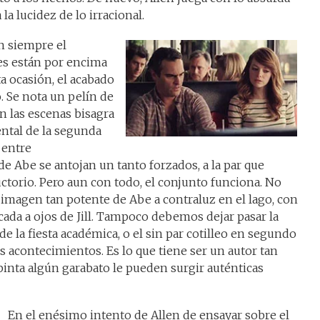
 la lucidez de lo irracional.
en siempre el
es están por encima
ta ocasión, el acabado
. Se nota un pelín de
n las escenas bisagra
ntal de la segunda
 entre
e Abe se antojan un tanto forzados, a la par que
torio. Pero aun con todo, el conjunto funciona. No
imagen tan potente de Abe a contraluz en el lago, con
cada a ojos de Jill. Tampoco debemos dejar pasar la
e la fiesta académica, o el sin par cotilleo en segundo
los acontecimientos. Es lo que tiene ser un autor tan
pinta algún garabato le pueden surgir auténticas
En el enésimo intento de Allen de ensayar sobre el