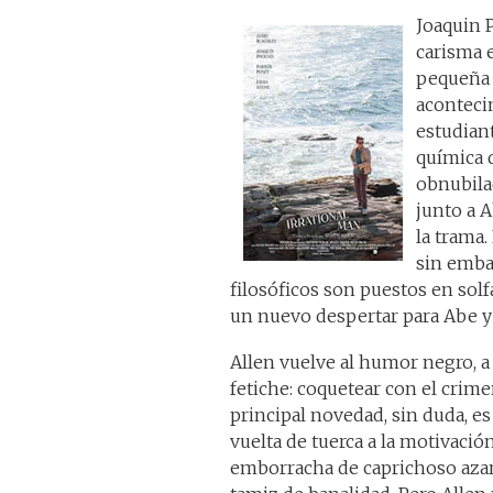
Joaquin P
carisma 
pequeña 
aconteci
estudiant
química d
obnubila
junto a A
la trama
sin emba
filosóficos son puestos en so
un nuevo despertar para Abe y 
Allen vuelve al humor negro, a
fetiche: coquetear con el crime
principal novedad, sin duda, es 
vuelta de tuerca a la motivación
emborracha de caprichoso azar,