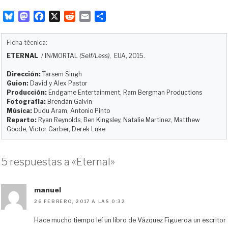
B
M
F
X
R
E
C
l
a
a
e
m
o
u
s
c
d
a
m
Ficha técnica:
e
t
e
d
i
p
ETERNAL
/
IN/MORTAL
(Self/Less)
, EUA, 2015.
s
o
b
i
l
a
k
d
o
t
r
Dirección:
Tarsem Singh
y
o
o
t
Guion:
David y Alex Pastor
Producción:
Endgame Entertainment, Ram Bergman Productions
n
k
i
Fotografía:
Brendan Galvin
r
Música:
Dudu Aram, Antonio Pinto
Reparto:
Ryan Reynolds, Ben Kingsley, Natalie Martinez, Matthew
Goode, Victor Garber, Derek Luke
5 respuestas a «Eternal»
manuel
26 FEBRERO, 2017 A LAS 0:32
Hace mucho tiempo leí un libro de Vázquez Figueroa un escritor