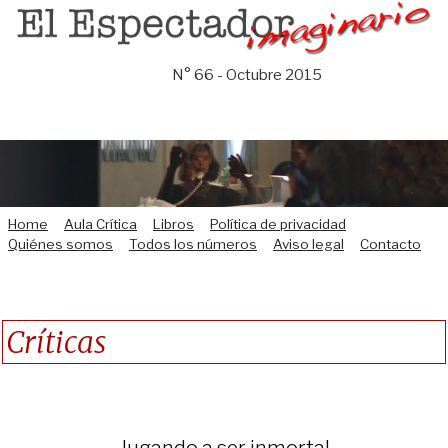
Saltar
al
contenido
N° 66 - Octubre 2015
Home
Aula Crítica
Libros
Política de privacidad
Quiénes somos
Todos los números
Aviso legal
Contacto
Críticas
Jugando a ser inmortal