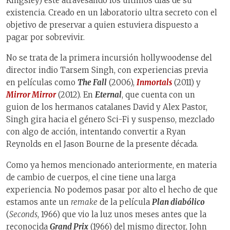
Kingsley) esté atravesando los últimos días de su
existencia. Creado en un laboratorio ultra secreto con el
objetivo de preservar a quien estuviera dispuesto a
pagar por sobrevivir.
No se trata de la primera incursión hollywoodense del
director indio Tarsem Singh, con experiencias previa
en películas como
The Fall
(2006),
Inmortals
(2011) y
Mirror Mirror
(2012). En
Eternal
, que cuenta con un
guion de los hermanos catalanes David y Alex Pastor,
Singh gira hacia el género Sci-Fi y suspenso, mezclado
con algo de acción, intentando convertir a Ryan
Reynolds en el Jason Bourne de la presente década.
Como ya hemos mencionado anteriormente, en materia
de cambio de cuerpos, el cine tiene una larga
experiencia. No podemos pasar por alto el hecho de que
estamos ante un
remake
de la película
Plan diabólico
(
Seconds
, 1966) que vio la luz unos meses antes que la
reconocida
Grand Prix
(1966) del mismo director, John