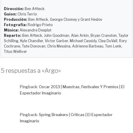
s
o
b
i
l
a
k
d
o
t
r
Dirección:
Ben Affleck
y
o
o
t
Guion:
Chris Terrio
Producción:
Ben Affleck, George Clooney y Grant Heslov
n
k
i
Fotografía:
Rodrigo Prieto
r
Música:
Alexandre Desplat
Reparto:
Ben Affleck, John Goodman, Alan Arkin, Bryan Cranston, Taylor
Schilling, Kyle Chandler, Victor Garber, Michael Cassidy, Clea DuVall, Rory
Cochrane, Tate Donovan, Chris Messina, Adrienne Barbeau, Tom Lenk,
Titus Welliver
5 respuestas a «Argo»
Pingback:
Oscar 2013 | Muestras, Festivales Y Premios | El
Espectador Imaginario
Pingback:
Spring Breakers | Críticas | El Espectador
Imaginario