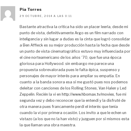
Pia Torres
29 OCTUBRE, 2014 A LAS 0:11
Bastante atractiva la crítica ha sido un placer leerla, desde mi
punto de vista, definitivamente Argo es un film narrado con
inteligencia y sin lugar a dudas es la cinta que logró consolidar
a Ben Affleck es su mejor producción hasta la fecha que desde
un punto de vista cinematográfico estuvo muy influenciada por
el cine norteamericano de los años ´70, que fue una época
gloriosa para Hollywood. sin embargo me parece una
propuesta sobrevalorada pues le falta épica, suspenso y
personajes de mayor interés para ampliar su empatía. En
cuanto a la banda sonora esa sí me gustó pues nos podemos
deleitar con canciones de los Rolling Stones, Van Halen y Led
Zeppelin. Recién la vi en
http://www.hbomax.tv/movies
, fue mi
segunda vez y debo reconocer que la entendí y la disfruté de
otra manera pues francamente perdí el interés que tenía
cuando la vi por primera ocasión. Los invito a que le echen un
vistazo (a los que no la han visto) y juzguen por sí mismos esta
la que llaman una obra maestra.