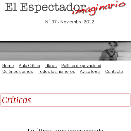
Saltar
al
contenido
N° 37 - Noviembre 2012
Home
Aula Crítica
Libros
Política de privacidad
Quiénes somos
Todos los números
Aviso legal
Contacto
Críticas
La última gran americanada