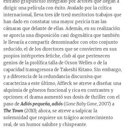
extraño grupúsculo integrado por actores que llegan a
dirigir una película con éxito. Avalado por la crítica
internacional, lleva tres (de tres) meritorios trabajos que
han dado en constatar una mayor pericia tras las
cámaras que delante de ellas. Además, en su realización
se aprecia una disposición casi dogmática que también
le llevaría a compartir denominador con otro conjunto
reducido, el de los directores que se convierten en sus
propios intérpretes fetiche, club al que pertenecen
genios de la prolífica talla de Orson Welles o de la
capacidad transgresora de Takeshi Kitano. Sin embargo,
y a diferencia de la redundancia discursiva que
caracteriza a este último, Affleck se atreve a diseñar una
alquimia de géneros funcional y rica en contrastes y
opciones: el drama aumentó sus dosis de thriller con el
paso de
Adiós pequeña, adiós
(
Gone Baby Gone
, 2007) a
The Town
(2010); ahora, se atreve a salpicar la
solemnidad que requiere un trágico acontecimiento
real, de un humor salubre y chispeante.