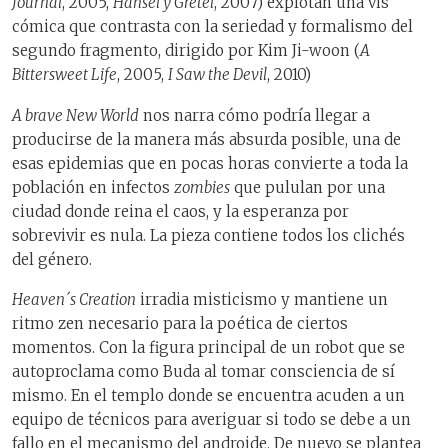
Journal
, 2005,
Hansel y Gretel
, 2007) explotan una vis
cómica que contrasta con la seriedad y formalismo del
segundo fragmento, dirigido por Kim Ji-woon (
A
Bittersweet Life
, 2005,
I Saw the Devil
, 2010)
A brave New World
nos narra cómo podría llegar a
producirse de la manera más absurda posible, una de
esas epidemias que en pocas horas convierte a toda la
población en infectos
zombies
que pululan por una
ciudad donde reina el caos, y la esperanza por
sobrevivir es nula. La pieza contiene todos los clichés
del género.
Heaven´s Creation
irradia misticismo y mantiene un
ritmo zen necesario para la poética de ciertos
momentos. Con la figura principal de un robot que se
autoproclama como Buda al tomar consciencia de sí
mismo. En el templo donde se encuentra acuden a un
equipo de técnicos para averiguar si todo se debe a un
fallo en el mecanismo del androide. De nuevo se plantea