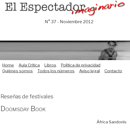
Saltar
al
contenido
N° 37 - Noviembre 2012
Home
Aula Crítica
Libros
Política de privacidad
Quiénes somos
Todos los números
Aviso legal
Contacto
Reseñas de festivales
Doomsday Book
África Sandonís