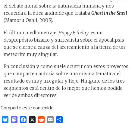
el debate moral sobre la naturaleza humana y nos
recuerda a la ética androide que trataba
Ghost in the Shell
(Mamoru Oshii, 2005).
El último mediometraje,
Happy Bithday
, es un
despropósito bizarro y surrealista sobre el apocalipsis
que se cierne a causa del acercamiento a la tierra de un
meteorito muy singular.
En conclusión y como suele ocurrir con estos proyectos
que comparten autoría sobre una misma temática, el
resultado es muy irregular y flojo. Ninguno de los tres
segmentos está dentro de lo mejor que hemos podido
ver de ambos directores.
Comparte este contenido:
B
M
F
X
R
E
C
l
a
a
e
m
o
u
s
c
d
a
m