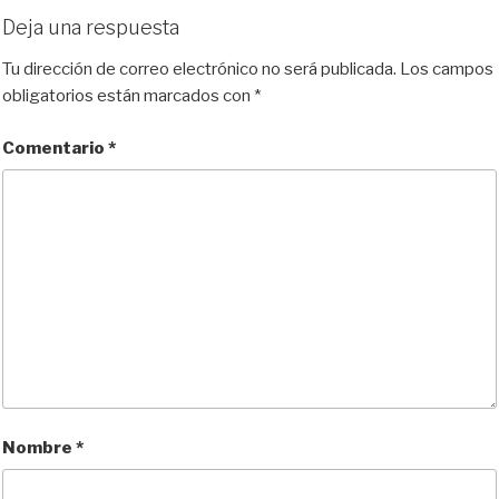
e
t
e
d
i
p
Deja una respuesta
s
o
b
i
l
a
k
d
o
t
r
Tu dirección de correo electrónico no será publicada.
Los campos
y
o
o
t
obligatorios están marcados con
*
n
k
i
r
Comentario
*
Nombre
*