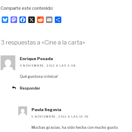
Comparte este contenido:
B
M
F
X
R
E
C
l
a
a
e
m
o
u
s
c
d
a
m
e
t
e
d
i
p
3 respuestas a «Cine a la carta»
s
o
b
i
l
a
k
d
o
t
r
y
o
o
t
Enrique Posada
n
k
i
4 NOVIEMBRE, 2012 A LAS 3:08
r
Qué gustosa crónica!
Responder
Paula Segovia
5 NOVIEMBRE, 2012 A LAS 13:05
Muchas gracias, ha sido hecha con mucho gusto.