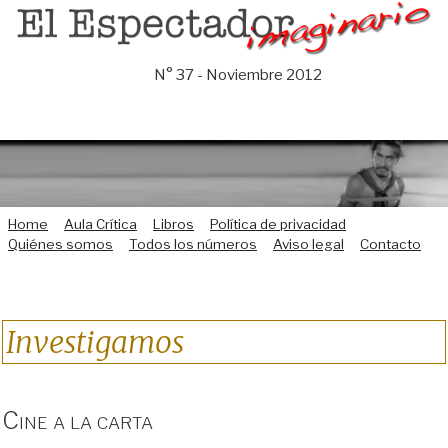
Saltar
al
contenido
N° 37 - Noviembre 2012
Home
Aula Crítica
Libros
Política de privacidad
Quiénes somos
Todos los números
Aviso legal
Contacto
Investigamos
Cine a la carta