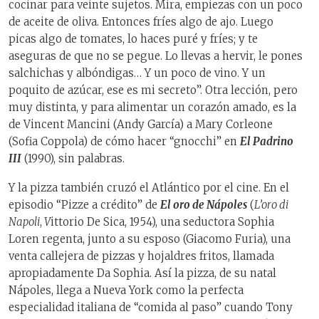
cocinar para veinte sujetos. Mira, empiezas con un poco
de aceite de oliva. Entonces fríes algo de ajo. Luego
picas algo de tomates, lo haces puré y fríes; y te
aseguras de que no se pegue. Lo llevas a hervir, le pones
salchichas y albóndigas… Y un poco de vino. Y un
poquito de azúcar, ese es mi secreto”. Otra lección, pero
muy distinta, y para alimentar un corazón amado, es la
de Vincent Mancini (Andy García) a Mary Corleone
(Sofia Coppola) de cómo hacer “gnocchi” en
El Padrino
III
(1990), sin palabras.
Y la pizza también cruzó el Atlántico por el cine. En el
episodio “Pizze a crédito” de
El oro de Nápoles
(
L’oro di
Napoli
,
V
ittorio De Sica, 1954), una seductora Sophia
Loren regenta, junto a su esposo (Giacomo Furia), una
venta callejera de pizzas y hojaldres fritos, llamada
apropiadamente Da Sophia. Así la pizza, de su natal
Nápoles, llega a Nueva York como la perfecta
especialidad italiana de “comida al paso” cuando Tony