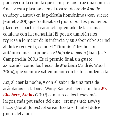
para cerrar la comida que siempre nos trae una sonrisa
final, y está plasmado en el rostro pícaro de
Amélie
(Audrey Tautou) en la película homónima (Jean-Pierre
Jeunet, 2001) que “cultivaba el gusto por los pequeños
placeres… partir el caramelo quemado de la crema
catalana con la cucharilla”. El postre también nos
regresa a lo mejor de la infancia, y su sabor debe ser fiel
al dulce recuerdo, como el “Tiramisú” hecho con
auténtico mascarpone en
El hijo de la novia
(Juan José
Campanella, 2001). Es el premio final, un gusto
azucarado como los besos de
Machuca
(Andrés Wood,
2004), que siempre saben mejor con leche condensada.
Así, al caer la noche, y con el sabor de una tarta de
arándanos en la boca, Wong Kar-wai cierra su obra
My
Blueberry Nights
(2007) con uno de los besos más
largos, más pausados del cine. Jeremy (Jude Law) y
Lizzy (Norah Jones) saborean hasta el final el dulce
gusto del amor.