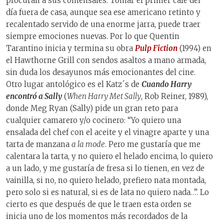
procuran a sus comensales. Tomar el primer café del
día fuera de casa, aunque sea ese americano retinto y
recalentado servido de una enorme jarra, puede traer
siempre emociones nuevas. Por lo que Quentin
Tarantino inicia y termina su obra
Pulp Fiction
(1994) en
el Hawthorne Grill con sendos asaltos a mano armada,
sin duda los desayunos más emocionantes del cine.
Otro lugar antológico es el Katz´s de
Cuando Harry
encontró a Sally
(
When Harry Met Sally
, Rob Reiner, 1989),
donde Meg Ryan (Sally) pide un gran reto para
cualquier camarero y/o cocinero: “Yo quiero una
ensalada del chef con el aceite y el vinagre aparte y una
tarta de manzana
a la mode
. Pero me gustaría que me
calentara la tarta, y no quiero el helado encima, lo quiero
a un lado, y me gustaría de fresa si lo tienen, en vez de
vainilla, si no, no quiero helado, prefiero nata montada,
pero solo si es natural, si es de lata no quiero nada…”. Lo
cierto es que después de que le traen esta orden se
inicia uno de los momentos más recordados de la