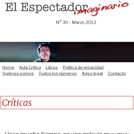
Saltar
al
contenido
N° 30 - Marzo 2012
Home
Aula Crítica
Libros
Política de privacidad
Quiénes somos
Todos los números
Aviso legal
Contacto
Críticas