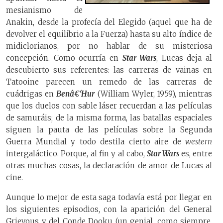
mesianismo de
Anakin, desde la profecía del Elegido (aquel que ha de
devolver el equilibrio a la Fuerza) hasta su alto índice de
midiclorianos, por no hablar de su misteriosa
concepción. Como ocurría en
Star Wars
, Lucas deja al
descubierto sus referentes: las carreras de vainas en
Tatooine parecen un remedo de las carreras de
cuádrigas en
Benâ€‘Hur
(William Wyler, 1959), mientras
que los duelos con sable láser recuerdan a las películas
de samuráis; de la misma forma, las batallas espaciales
siguen la pauta de las películas sobre la Segunda
Guerra Mundial y todo destila cierto aire de
western
intergaláctico. Porque, al fin y al cabo,
Star Wars
es, entre
otras muchas cosas, la declaración de amor de Lucas al
cine.
Aunque lo mejor de esta saga todavía está por llegar en
los siguientes episodios, con la aparición del General
Grievous y del Conde Dooku (un genial, como siempre,