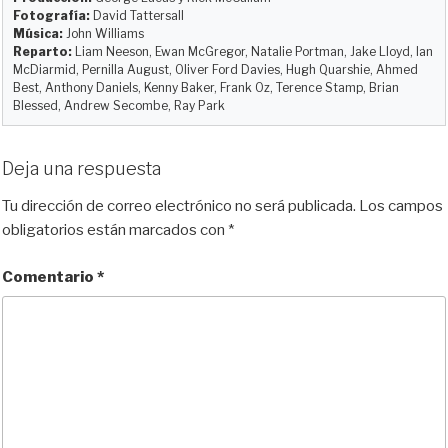
r
Fotografía:
David Tattersall
Música:
John Williams
Reparto:
Liam Neeson, Ewan McGregor, Natalie Portman, Jake Lloyd, Ian
McDiarmid, Pernilla August, Oliver Ford Davies, Hugh Quarshie, Ahmed
Best, Anthony Daniels, Kenny Baker, Frank Oz, Terence Stamp, Brian
Blessed, Andrew Secombe, Ray Park
Deja una respuesta
Tu dirección de correo electrónico no será publicada.
Los campos
obligatorios están marcados con
*
Comentario
*