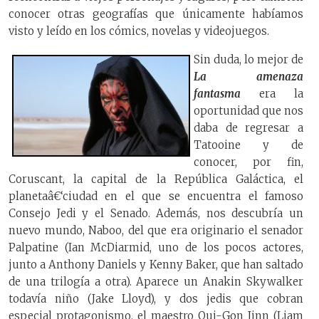
conocer otras geografías que únicamente habíamos
visto y leído en los cómics, novelas y videojuegos.
Sin duda, lo mejor de
La amenaza
fantasma
era la
oportunidad que nos
daba de regresar a
Tatooine y de
conocer, por fin,
Coruscant, la capital de la República Galáctica, el
planetaâ€‘ciudad en el que se encuentra el famoso
Consejo Jedi y el Senado. Además, nos descubría un
nuevo mundo, Naboo, del que era originario el senador
Palpatine (Ian McDiarmid, uno de los pocos actores,
junto a Anthony Daniels y Kenny Baker, que han saltado
de una trilogía a otra). Aparece un Anakin Skywalker
todavía niño (Jake Lloyd), y dos jedis que cobran
especial protagonismo, el maestro Qui-Gon Jinn (Liam