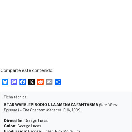
Comparte este contenido:
B
M
F
X
R
E
C
l
a
a
e
m
o
u
s
c
d
a
m
Ficha técnica:
e
t
e
d
i
p
STAR WARS. EPISODIO I. LA AMENAZA FANTASMA
(Star Wars:
s
o
b
i
l
a
Episode I – The Phantom Menace)
, EUA, 1999.
k
d
o
t
r
y
o
o
t
Dirección:
George Lucas
Guion:
George Lucas
n
k
i
Producción:
George Lucas y Rick McCallum