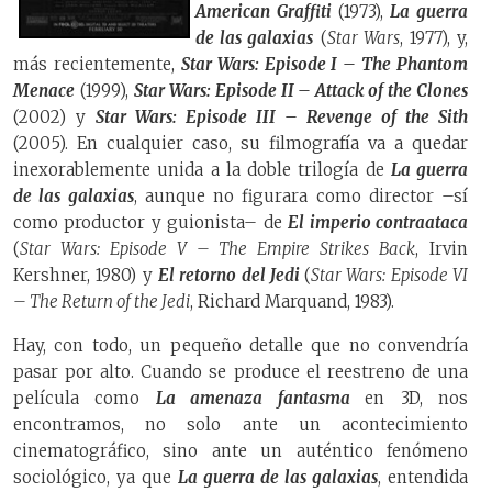
American Graffiti
(1973),
La guerra
de las galaxias
(
Star Wars
, 1977), y,
más recientemente,
Star Wars: Episode I – The Phantom
Menace
(1999),
Star Wars: Episode II – Attack of the Clones
(2002) y
Star Wars: Episode III – Revenge of the Sith
(2005). En cualquier caso, su filmografía va a quedar
inexorablemente unida a la doble trilogía de
La guerra
de las galaxias
, aunque no figurara como director –sí
como productor y guionista– de
El imperio contraataca
(
Star Wars: Episode V – The Empire Strikes Back
, Irvin
Kershner, 1980) y
El retorno del Jedi
(
Star Wars: Episode VI
– The Return of the Jedi
, Richard Marquand, 1983).
Hay, con todo, un pequeño detalle que no convendría
pasar por alto. Cuando se produce el reestreno de una
película como
La amenaza fantasma
en 3D, nos
encontramos, no solo ante un acontecimiento
cinematográfico, sino ante un auténtico fenómeno
sociológico, ya que
La guerra de las galaxias
, entendida