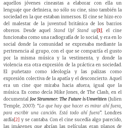
aquellos jóvenes cineastas a elaborar con ella un
lenguaje que definiera, no sólo su cine, sino también la
sociedad en la que estaban inmersos. El cine se hizo eco
del malestar de la juventud británica de los barrios
obreros. Desde aquel
Stand Up!
Stand up!
[1]
, el cine
funcionaba como una radiografía de lo social, y era en lo
social donde la comunidad se expresaba mediante la
pertenencia al grupo, con el que se compartía el gusto
por la misma música y la vestimenta, y donde la
violencia era otra expresión de la práctica en sociedad.
El puñetazo como ideología y las palizas como
expresión colectiva de la apatía y el desconcierto. Aquel
era un cine que miraba hacia afuera, igual que la
música. Es como decía Mike Jones, de The Clash, en el
documental
Joe Strummer: The Future is Unwritten
(Julien
Temple, 2007): “
Lo que hay que hacer es mirar ahí fuera,
para escribir una canción. Está todo ahí fuera
”. Londres
ardía
[2]
y se cantaba. Con el cine sucedía algo parecido,
las imágenes que abrían las películas eran planos de