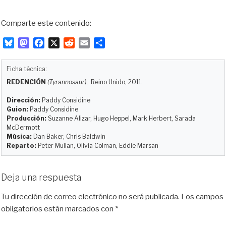
Comparte este contenido:
B
M
F
X
R
E
C
l
a
a
e
m
o
u
s
c
d
a
m
Ficha técnica:
e
t
e
d
i
p
REDENCIÓN
(Tyrannosaur)
, Reino Unido, 2011.
s
o
b
i
l
a
k
d
o
t
r
Dirección:
Paddy Considine
y
o
o
t
Guion:
Paddy Considine
Producción:
Suzanne Alizar, Hugo Heppel, Mark Herbert, Sarada
n
k
i
McDermott
r
Música:
Dan Baker, Chris Baldwin
Reparto:
Peter Mullan, Olivia Colman, Eddie Marsan
Deja una respuesta
Tu dirección de correo electrónico no será publicada.
Los campos
obligatorios están marcados con
*