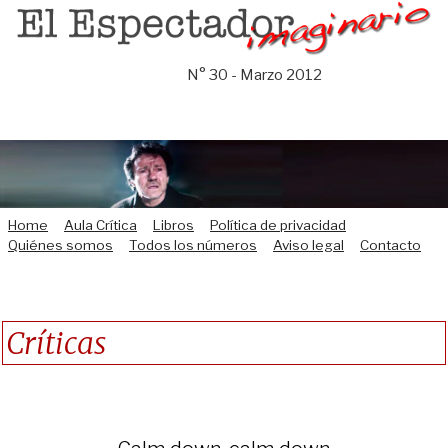
Saltar
al
contenido
N° 30 - Marzo 2012
Home
Aula Crítica
Libros
Política de privacidad
Quiénes somos
Todos los números
Aviso legal
Contacto
Críticas