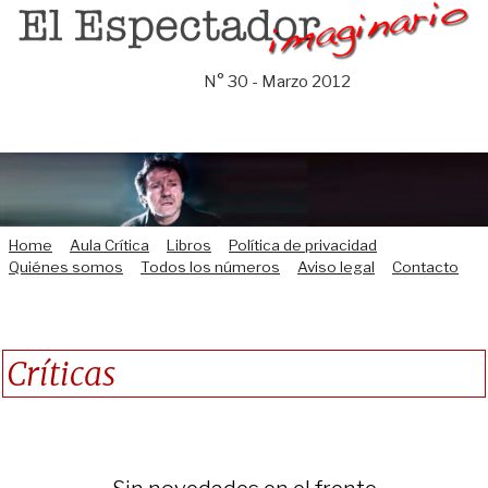
Saltar
al
contenido
N° 30 - Marzo 2012
Home
Aula Crítica
Libros
Política de privacidad
Quiénes somos
Todos los números
Aviso legal
Contacto
Críticas