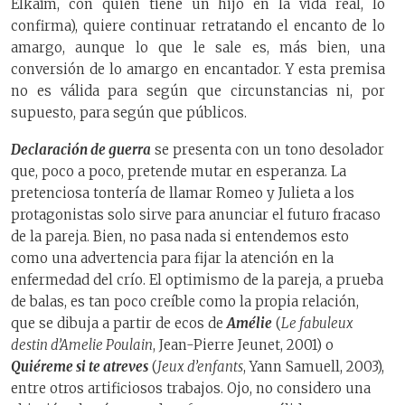
Elkaïm, con quien tiene un hijo en la vida real, lo
confirma), quiere continuar retratando el encanto de lo
amargo, aunque lo que le sale es, más bien, una
conversión de lo amargo en encantador. Y esta premisa
no es válida para según que circunstancias ni, por
supuesto, para según que públicos.
Declaración de guerra
se presenta con un tono desolador
que, poco a poco, pretende mutar en esperanza. La
pretenciosa tontería de llamar Romeo y Julieta a los
protagonistas solo sirve para anunciar el futuro fracaso
de la pareja. Bien, no pasa nada si entendemos esto
como una advertencia para fijar la atención en la
enfermedad del crío. El optimismo de la pareja, a prueba
de balas, es tan poco creíble como la propia relación,
que se dibuja a partir de ecos de
Amélie
(
Le fabuleux
destin d’Amelie Poulain
, Jean-Pierre Jeunet, 2001) o
Quiéreme si te atreves
(
Jeux d’enfants
, Yann Samuell, 2003),
entre otros artificiosos trabajos. Ojo, no considero una