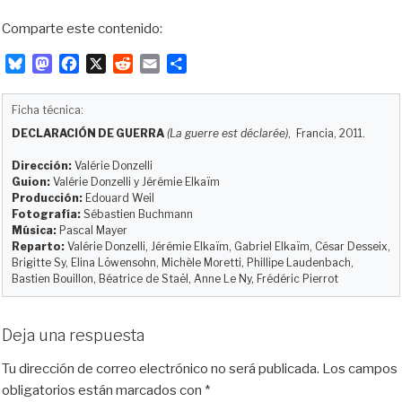
Comparte este contenido:
B
M
F
X
R
E
C
l
a
a
e
m
o
u
s
c
d
a
m
Ficha técnica:
e
t
e
d
i
p
DECLARACIÓN DE GUERRA
(La guerre est déclarée)
, Francia, 2011.
s
o
b
i
l
a
k
d
o
t
r
Dirección:
Valérie Donzelli
y
o
o
t
Guion:
Valérie Donzelli y Jérémie Elkaïm
Producción:
Edouard Weil
n
k
i
Fotografía:
Sébastien Buchmann
r
Música:
Pascal Mayer
Reparto:
Valérie Donzelli, Jérémie Elkaïm, Gabriel Elkaïm, César Desseix,
Brigitte Sy, Elina Löwensohn, Michèle Moretti, Phillipe Laudenbach,
Bastien Bouillon, Béatrice de Staël, Anne Le Ny, Frédéric Pierrot
Deja una respuesta
Tu dirección de correo electrónico no será publicada.
Los campos
obligatorios están marcados con
*