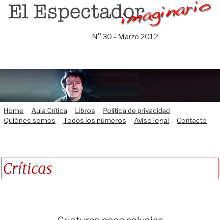
Saltar
al
contenido
N° 30 - Marzo 2012
Home
Aula Crítica
Libros
Política de privacidad
Quiénes somos
Todos los números
Aviso legal
Contacto
Críticas