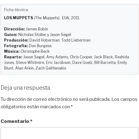
l
a
a
e
m
o
u
s
c
d
a
m
Ficha técnica:
e
t
e
d
i
p
LOS MUPPETS
(The Muppets)
, EUA, 2011.
s
o
b
i
l
a
k
d
o
t
r
Dirección:
James Bobin
y
o
o
t
Guion:
Nicholas Stoller y Jason Segel
Producción:
David Hoberman, Todd Lieberman
n
k
i
Fotografía:
Don Burgess
r
Música:
Christophe Beck
Reparto:
Jason Segel, Amy Adams, Chris Cooper, Jack Black, Rashida
Jones, Steve Whitmire, Eric Jacobson, Dave Goelz, Bill Barretta, Emily
Blunt, Alan Arkin, Zach Galifianakis
Deja una respuesta
Tu dirección de correo electrónico no será publicada.
Los campos
obligatorios están marcados con
*
Comentario
*