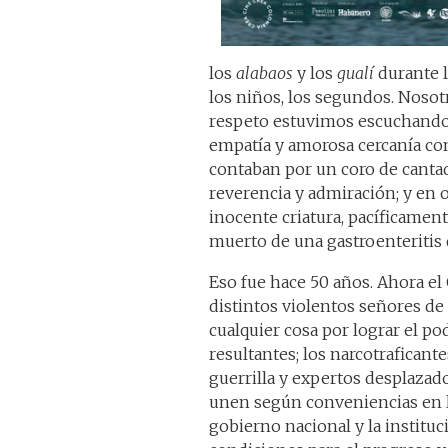
los
alabaos
y los
gualí
durante l
los niños, los segundos. Nosot
respeto estuvimos escuchando 
empatía y amorosa cercanía co
contaban por un coro de cantad
reverencia y admiración; y en o
inocente criatura, pacíficament
muerto de una gastroenteritis 
Eso fue hace 50 años. Ahora el
distintos violentos señores de 
cualquier cosa por lograr el p
resultantes; los narcotraficant
guerrilla y expertos desplaza
unen según conveniencias en la
gobierno nacional y la institu