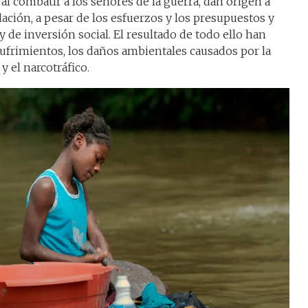
al combatir a los señores de la guerra, dan origen a
ación, a pesar de los esfuerzos y los presupuestos y
y de inversión social. El resultado de todo ello han
sufrimientos, los daños ambientales causados por la
y el narcotráfico.