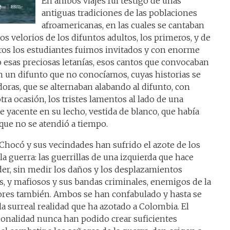
En ambos viajes fui testigo de unas
antiguas tradiciones de las poblaciones
afroamericanas, en las cuales se cantaban
os velorios de los difuntos adultos, los primeros, y de
ros los estudiantes fuimos invitados y con enorme
esas preciosas letanías, esos cantos que convocaban
n un difunto que no conocíamos, cuyas historias se
oras, que se alternaban alabando al difunto, con
tra ocasión, los tristes lamentos al lado de una
e yacente en su lecho, vestida de blanco, que había
que no se atendió a tiempo.
 Chocó y sus vecindades han sufrido el azote de los
la guerra: las guerrillas de una izquierda que hace
oder, sin medir los daños y los desplazamientos
es, y mafiosos y sus bandas criminales, enemigos de la
dores también. Ambos se han confabulado y hasta se
 surreal realidad que ha azotado a Colombia. El
cionalidad nunca han podido crear suficientes